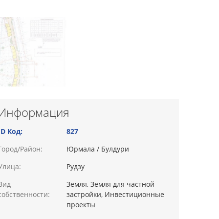
Информация
ID Код:
827
Город/Район:
Юрмала / Булдури
Улица:
Рудзу
Вид
Земля, Земля для частной
собственности:
застройки, Инвестиционные
проекты