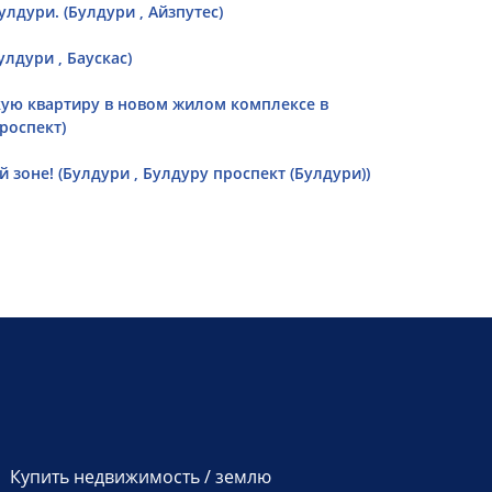
лдури. (Булдури , Айзпутес)
лдури , Баускас)
кую квартиру в новом жилом комплексе в
роспект)
зоне! (Булдури , Булдуру проспект (Булдури))
Купить недвижимость / землю