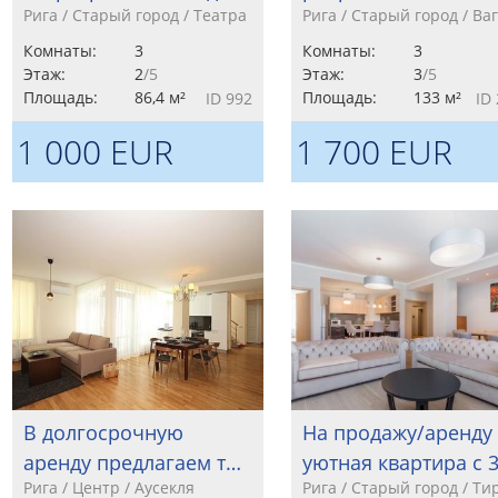
Рига / Старый город / Театра
Рига / Старый город / Ва
Комнаты:
3
Комнаты:
3
Этаж:
2
/5
Этаж:
3
/5
Площадь:
86,4 м²
Площадь:
133 м²
ID 992
ID
1 000 EUR
1 700 EUR
В долгосрочную
На продажу/аренду
аренду предлагаем т…
уютная квартира с 
Рига / Центр / Аусекля
Рига / Старый город / Ти