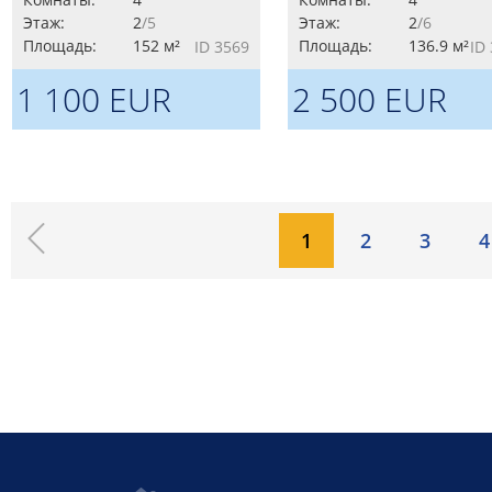
Этаж:
2
/5
Этаж:
2
/6
Площадь:
152 м²
Площадь:
136.9 м²
ID 3569
ID
1 100 EUR
2 500 EUR
1
2
3
4