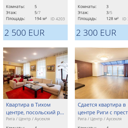
Комнаты:
5
Комнаты:
3
Этаж:
5
/7
Этаж:
3
/5
Площадь:
194 м²
Площадь:
128 м²
ID 4203
ID
2 500 EUR
2 300 EUR
Квартира в Тихом
Сдается квартира в
центре, посольский р…
центре Риги с прес
Рига / Центр / Аусекля
Рига / Центр / Аусекля
Комнаты:
4
Комнаты:
4