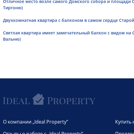
Отличное место возле самого Домского собора и площади С
Тиргоню)
Двухкомнатная квартира с балконом в самом сердце Старой 
Cветлая квартира имеет замечательный балкон с видом на С
Вальню)
О компании „Ideal Property”
Купить 
Отзывы о работе с „Ideal Property”
Предло