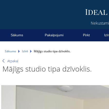
Nekustamie
Sākums
Pakalpojumi
Pirkt
Izī
Sākums
Izīrē
Mājīgs studio tipa dzīvoklis.
Atpakaļ
Mājīgs studio tipa dzīvoklis.