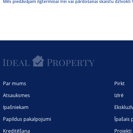
Mēs piedāvājam ilgtermiņai īrei vai pārdošanai skaistu dzīvokli V
Par mums
Pirkt
Atsauksmes
Izīrē
Ipašniekam
Ekskluzī
Papildus pakalpojumi
Īpašais
Kreditēšana
Projekti