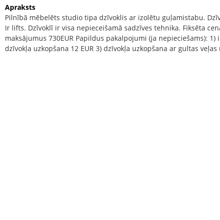
Apraksts
Pilnībā mēbelēts studio tipa dzīvoklis ar izolētu guļamistabu. Dzī
Ir lifts. Dzīvoklī ir visa nepieceišamā sadzīves tehnika. Fiksēta c
maksājumus 730EUR Papildus pakalpojumi (ja nepieciešams): 1) i
dzīvokļa uzkopšana 12 EUR 3) dzīvokļa uzkopšana ar gultas veļa