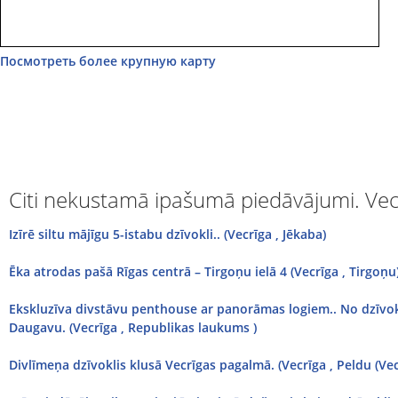
Посмотреть более крупную карту
Citi nekustamā ipašumā piedāvājumi. Vec
Izīrē siltu mājīgu 5-istabu dzīvokli.. (Vecrīga , Jēkaba)
Ēka atrodas pašā Rīgas centrā – Tirgoņu ielā 4 (Vecrīga , Tirgoņu
Ekskluzīva divstāvu penthouse ar panorāmas logiem.. No dzīvok
Daugavu. (Vecrīga , Republikas laukums )
Divlīmeņa dzīvoklis klusā Vecrīgas pagalmā. (Vecrīga , Peldu (Vec