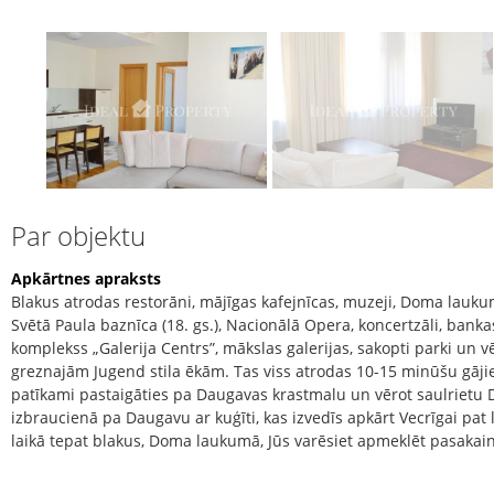
Par objektu
Apkārtnes apraksts
Blakus atrodas restorāni, mājīgas kafejnīcas, muzeji, Doma laukums
Svētā Paula baznīca (18. gs.), Nacionālā Opera, koncertzāli, bankas,
komplekss „Galerija Centrs”, mākslas galerijas, sakopti parki un vē
greznajām Jugend stila ēkām. Tas viss atrodas 10-15 minūšu gāj
patīkami pastaigāties pa Daugavas krastmalu un vērot saulrietu D
izbraucienā pa Daugavu ar kuģīti, kas izvedīs apkārt Vecrīgai pat 
laikā tepat blakus, Doma laukumā, Jūs varēsiet apmeklēt pasakai