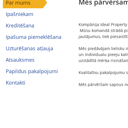
Par mums
Ipašniekam
Kompānija Ideal Property 
Kreditēšana
Mūsu komandā strādā piere
Ipašuma piemeklēšana
jautājumus, tiek piesaistīti
Uzturēšanas atļauja
Mēs piedāvājam lielisku n
un individualu pieeju kat
Atsauksmes
uzstādītā mērķa risināšan
Papildus pakalpojumi
Kvalitatīvu pakalpojumu s
Kontakti