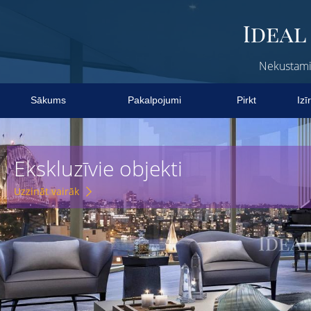
Nekustamie
Sākums
Pakalpojumi
Pirkt
Izī
Ekskluzīvie objekti
Uzzināt vairāk