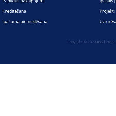
Papildus pakalpojumi
Īpašais
Kreditēšana
Projekti
Ipašuma piemeklēšana
Uzturēš
Copyright © 2023 Ideal Propert