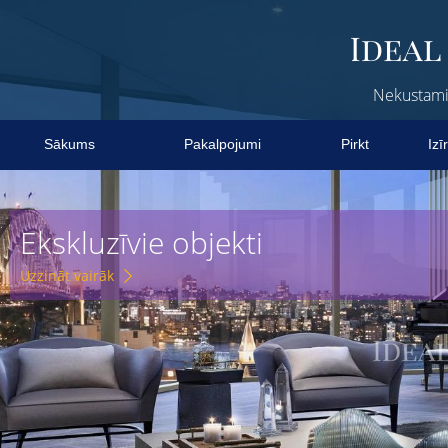
Nekustamie
Sākums
Pakalpojumi
Pirkt
Izī
Ekskluzīvie objekti
Uzzināt vairāk