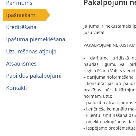
Pakalpojumi n
Par mums
Ipašniekam
Ja Jums ir nekustamais īp
Kreditēšana
Jūsu vietā!
Ipašuma piemeklēšana
PAKALPOJUMI NEKUSTAM
Uzturēšanas atļauja
- darījuma juridiskā no
Atsauksmes
naudas līgumu vai pir
reģistrēšana Valsts vieno
Papildus pakalpojumi
– darījuma noformēšana, 
- konsultācijas un palīd
Kontakti
prasības pēc iekārtoju
normām, utt.);
- palīdzība atrast jaunus 
- ikmēneša komunālo mak
- klientu izmitināšana dzīv
- objekta uzkopšanas dar
- iespējamo problēmsituāc