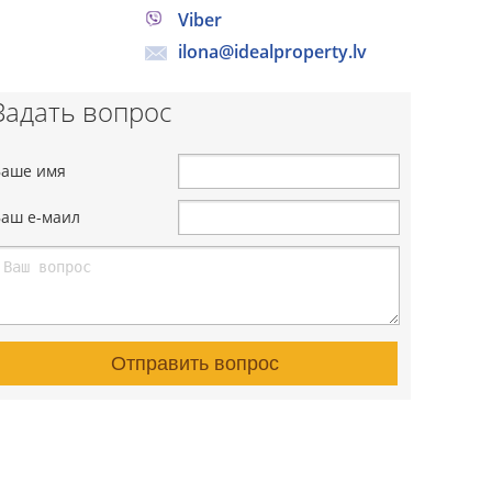
Viber
ilona@idealproperty.lv
Задать вопрос
Ваше имя
Ваш е-маил
Отправить вопрос