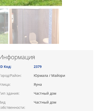
Информация
ID Код:
2379
Город/Район:
Юрмала / Майори
Улица:
Яуна
Тип здания:
Частный дом
Вид
Частный дом
собственности: