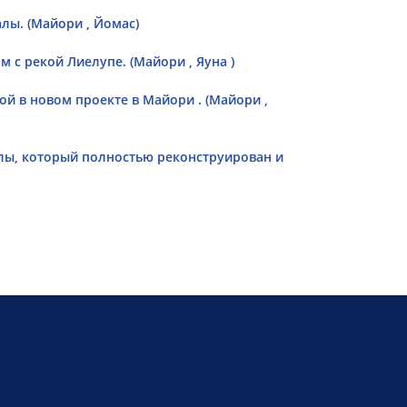
ы. (Майори , Йомас)
 с рекой Лиелупе. (Майори , Яуна )
й в новом проекте в Майори . (Майори ,
ы, который полностью реконструирован и