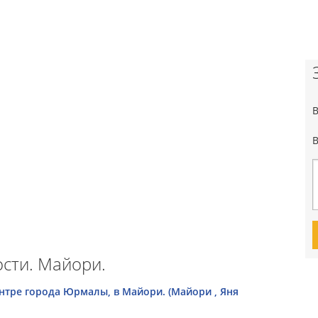
сти. Майори.
нтре города Юрмалы, в Майори. (Майори , Яня