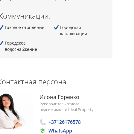
Коммуникации:
Газовое отопление
Городская
канализация
Городскoe
водоснабжение
Контактная персона
Илона Горенко
Руководитель отдела
недвижимости Ideal Property
+37126176578
WhatsApp