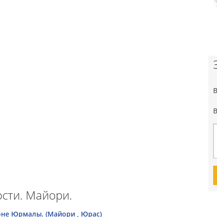
сти. Майори.
оне Юрмалы. (Майори , Юрас)