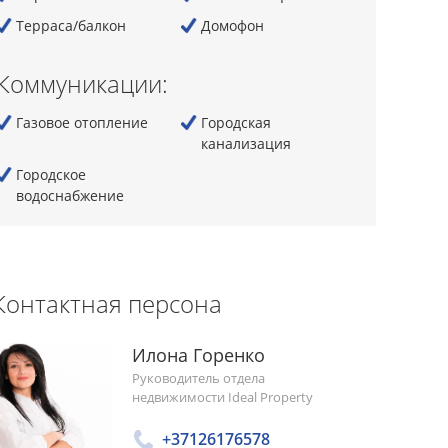
Терраса/балкон
Домофон
Коммуникации:
Газовое отопление
Городская
канализация
Городскoe
водоснабжение
Контактная персона
Илона Горенко
Руководитель отдела
недвижимости Ideal Property
+37126176578