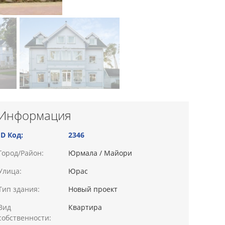
Информация
ID Код:
2346
Город/Район:
Юрмала / Майори
Улица:
Юрас
Тип здания:
Новый проект
Вид
Квартира
собственности: