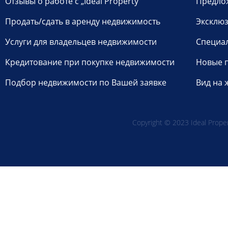
Отзывы о работе с „Ideal Property”
Предло
Продать/сдать в аренду недвижимость
Эксклюз
Услуги для владельцев недвижимости
Специа
Кредитование при покупке недвижимости
Новые 
Подбор недвижимости по Вашей заявке
Вид на 
Copyright © 2023 Ideal Propert