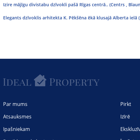
Izire mājīgu divistabu dzīvokli pašā Rīgas centrā.. (Centrs , Bla
Elegants dzīvoklis arhitekta K. Pēkšēna ēkā klusajā Alberta ielā (
Par mums
Pirkt
Atsauksmes
Izīrē
Ipašniekam
Ekskluzī