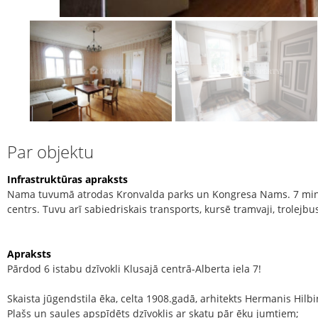
Par objektu
Infrastruktūras apraksts
Nama tuvumā atrodas Kronvalda parks un Kongresa Nams. 7 minū
centrs. Tuvu arī sabiedriskais transports, kursē tramvaji, trolejbu
Apraksts
Pārdod 6 istabu dzīvokli Klusajā centrā-Alberta iela 7!
Skaista jūgendstila ēka, celta 1908.gadā, arhitekts Hermanis Hilbi
Plašs un saules apspīdēts dzīvoklis ar skatu pār ēku jumtiem;