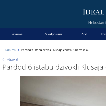
Nekustamie
Sākums
Pakalpojumi
Pirkt
Izī
Sākums
Pārdod 6 istabu dzīvokli Klusajā centrā-Alberta iela.
Atpakaļ
Pārdod 6 istabu dzīvokli Klusajā 