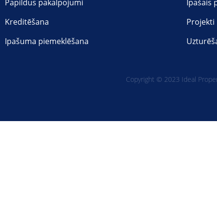
Papildus pakalpojumi
Īpašais
Kreditēšana
Projekti
Ipašuma piemeklēšana
Uzturēš
Copyright © 2023 Ideal Propert