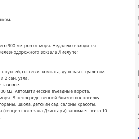
ешком.
сего 900 метров от моря. Недалеко находится
т железнодорожного вокзала Лиелупе;
с кухней, гостевая комната, душевая с туалетом.
и 2 сан. узла.
е газовое.
00 м2. Автоматические въездные ворота.
 моря. В непосредственной близости к поселку
тораны, школа, детский сад, салоны красоты,
 (концертного зала Дзинтари) занимает всего 10
н.