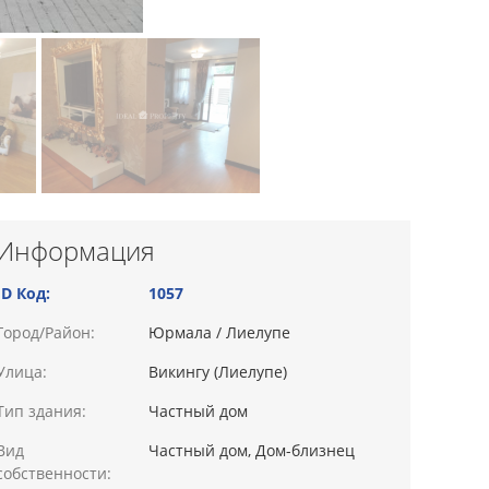
Информация
ID Код:
1057
Город/Район:
Юрмала / Лиелупе
Улица:
Викингу (Лиелупе)
Тип здания:
Частный дом
Вид
Частный дом, Дом-близнец
собственности: