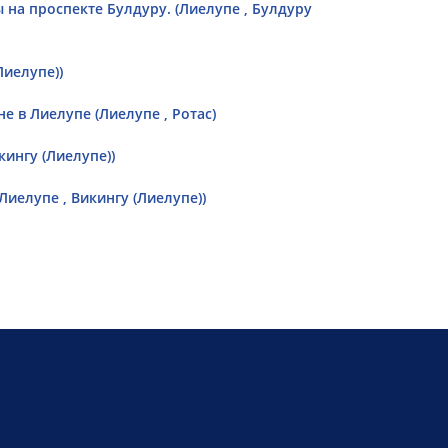
на проспекте Булдуру. (Лиелупе , Булдуру
Лиелупе))
 в Лиелупе (Лиелупе , Ротас)
кингу (Лиелупе))
иелупе , Викингу (Лиелупе))