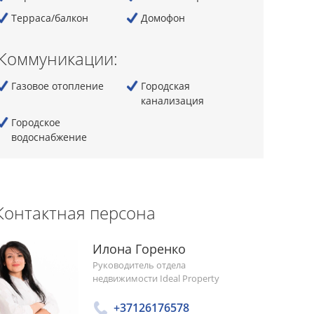
Терраса/балкон
Домофон
Коммуникации:
Газовое отопление
Городская
канализация
Городскoe
водоснабжение
Контактная персона
Илона Горенко
Руководитель отдела
недвижимости Ideal Property
+37126176578