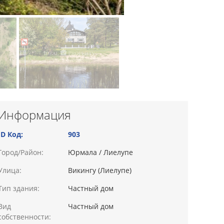
Информация
ID Код:
903
Город/Район:
Юрмала / Лиелупе
Улица:
Викингу (Лиелупе)
Тип здания:
Частный дом
Вид
Частный дом
собственности: