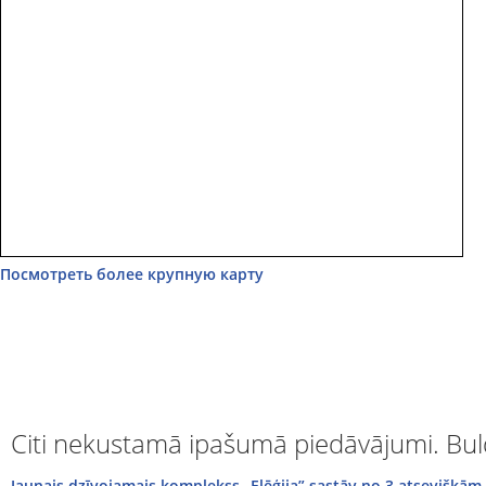
Посмотреть более крупную карту
Citi nekustamā ipašumā piedāvājumi. Bul
Jaunais dzīvojamais komplekss „Elēģija” sastāv no 3 atsevišķā