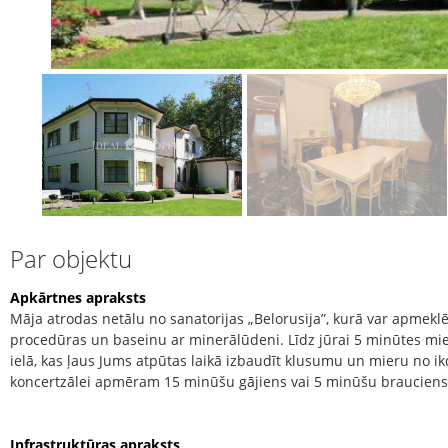
Par objektu
Apkārtnes apraksts
Māja atrodas netālu no sanatorijas „Belorusija”, kurā var apmekl
procedūras un baseinu ar minerālūdeni. Līdz jūrai 5 minūtes mie
ielā, kas ļaus Jums atpūtas laikā izbaudīt klusumu un mieru no i
koncertzālei apmēram 15 minūšu gājiens vai 5 minūšu brauciens
Infrastruktūras apraksts