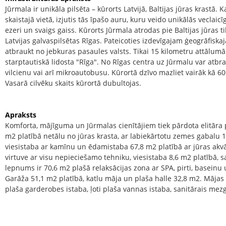
Jūrmala ir unikāla pilsēta – kūrorts Latvijā, Baltijas jūras krastā. Ka
skaistajā vietā, izjutis tās īpašo auru, kuru veido unikālās veclaic
ezeri un svaigs gaiss. Kūrorts Jūrmala atrodas pie Baltijas jūras 
Latvijas galvaspilsētas Rīgas. Pateicoties izdevīgajam ģeogrāfiskaja
atbraukt no jebkuras pasaules valsts. Tikai 15 kilometru attālumā
starptautiskā lidosta "Rīga". No Rīgas centra uz Jūrmalu var atbra
vilcienu vai arī mikroautobusu. Kūrortā dzīvo mazliet vairāk kā 60 
Vasarā cilvēku skaits kūrortā dubultojas.
Apraksts
Komforta, mājīguma un Jūrmalas cienītājiem tiek pārdota elitāra
m2 platībā netālu no jūras krasta, ar labiekārtotu zemes gabalu 
viesistaba ar kamīnu un ēdamistaba 67,8 m2 platībā ar jūras akvā
virtuve ar visu nepieciešamo tehniku, viesistaba 8,6 m2 platībā, s
lepnums ir 70,6 m2 plašā relaksācijas zona ar SPA, pirti, baseinu
Garāža 51,1 m2 platībā, katlu māja un plaša halle 32,8 m2. Mājas 
plaša garderobes istaba, ļoti plaša vannas istaba, sanitārais mezg