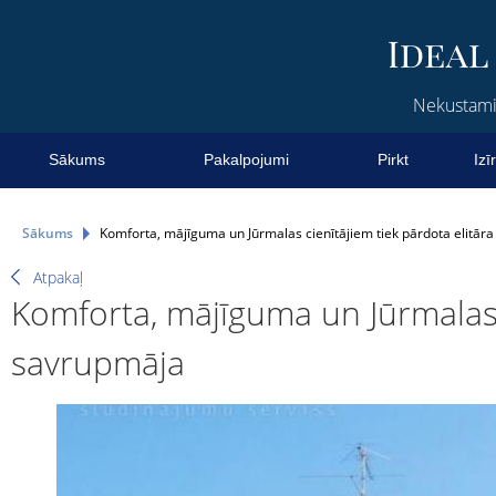
Nekustamie
Sākums
Pakalpojumi
Pirkt
Izī
Sākums
Komforta, mājīguma un Jūrmalas cienītājiem tiek pārdota elitār
Atpakaļ
Komforta, mājīguma un Jūrmalas c
savrupmāja