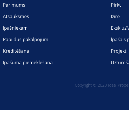
Par mums
Pirkt
Atsauksmes
Izīrē
Ipašniekam
Ekskluzī
Papildus pakalpojumi
Īpašais
Kreditēšana
Projekti
Ipašuma piemeklēšana
Uzturēš
Copyright © 2023 Ideal Propert