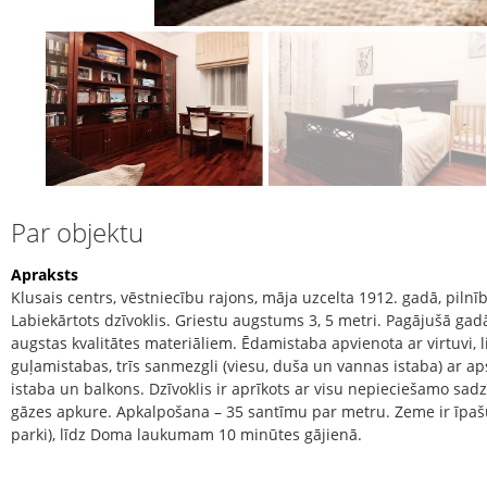
Par objektu
Apraksts
Klusais centrs, vēstniecību rajons, māja uzcelta 1912. gadā, piln
Labiekārtots dzīvoklis. Griestu augstums 3, 5 metri. Pagājušā gad
augstas kvalitātes materiāliem. Ēdamistaba apvienota ar virtuvi, li
guļamistabas, trīs sanmezgli (viesu, duša un vannas istaba) ar 
istaba un balkons. Dzīvoklis ir aprīkots ar visu nepieciešamo sad
gāzes apkure. Apkalpošana – 35 santīmu par metru. Zeme ir īpašu
parki), līdz Doma laukumam 10 minūtes gājienā.