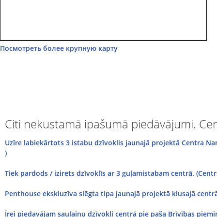
Посмотреть более крупную карту
Citi nekustamā ipašumā piedāvājumi. Cen
Uzīre labiekārtots 3 istabu dzīvoklis jaunajā projektā Centra N
)
Tiek pardods / izirets dzīvoklīs ar 3 guļamistabam centrā. (Centr
Penthouse ekskluzīva slēgta tipa jaunajā projektā klusajā centrā
Īrei piedavājam saulainu dzīvokli centrā pie paša Brīvības piemine