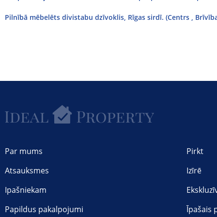
Pilnībā mēbelēts divistabu dzīvoklis, Rīgas sirdī. (Centrs , Brīvīb
Par mums
Pirkt
Atsauksmes
Izīrē
Ipašniekam
Ekskluzī
Papildus pakalpojumi
Īpašais