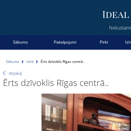
Nekustamie
Sākums
Pakalpojumi
Pirkt
Izī
Sākums
Izīrē
Ērts dzīvoklis Rīgas centrā..
Atpakaļ
Ērts dzīvoklis Rīgas centrā..