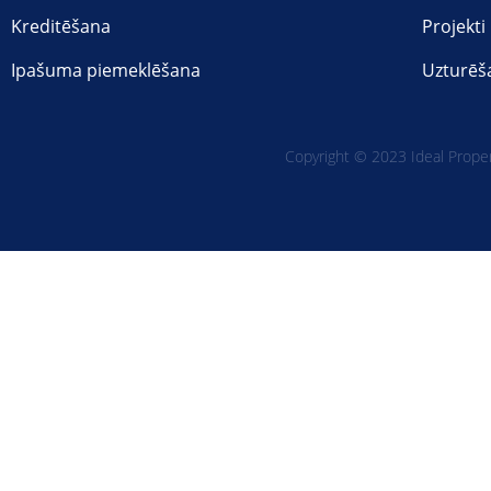
Kreditēšana
Projekti
Ipašuma piemeklēšana
Uzturēš
Copyright © 2023 Ideal Propert