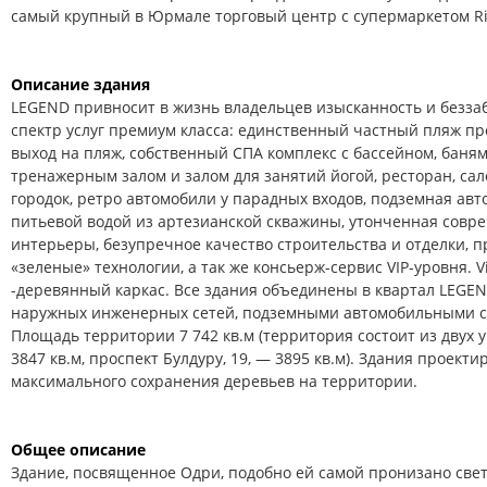
самый крупный в Юрмале торговый центр с супермаркетом Rim
Описание здания
LEGEND привносит в жизнь владельцев изысканность и безза
спектр услуг премиум класса: единственный частный пляж п
выход на пляж, собственный СПА комплекс с бассейном, баня
тренажерным залом и залом для занятий йогой, ресторан, сал
городок, ретро автомобили у парадных входов, подземная авт
питьевой водой из артезианской скважины, утонченная совр
интерьеры, безупречное качество строительства и отделки,
«зеленые» технологии, а так же консьерж-сервис VIP-уровня. Vil
-деревянный каркас. Все здания объединены в квартал LEGEN
наружных инженерных сетей, подземными автомобильными ст
Площадь территории 7 742 кв.м (территория состоит из двух у
3847 кв.м, проспект Булдуру, 19, — 3895 кв.м). Здания проекти
максимального сохранения деревьев на территории.
Общее описание
Здание, посвященное Одри, подобно ей самой пронизано свет