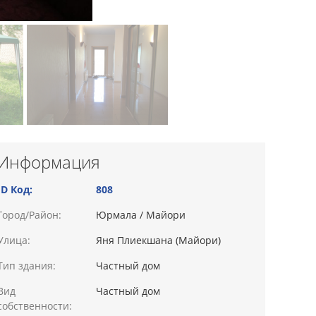
Информация
ID Код:
808
Город/Район:
Юрмала / Майори
Улица:
Яня Плиекшана (Майори)
Тип здания:
Частный дом
Вид
Частный дом
собственности: