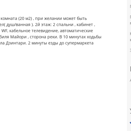
 комната (20 м2) , при желании может быть
( душ/ванная ). 2й этаж: 2 спальни , кабинет ,
 WF, кабельное телевидение, автоматические
биля Майори , сторона реки. В 10 минутах ходьбы
ала Дзинтари. 2 минуты езды до супермаркета