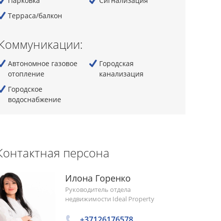
Парковка
Сигнализация
Терраса/балкон
Коммуникации:
Автономное газовое
Городская
отопление
канализация
Городскoe
водоснабжение
Контактная персона
Илона Горенко
Руководитель отдела
недвижимости Ideal Property
+37126176578