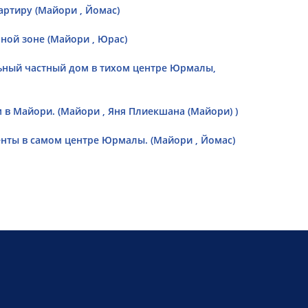
ртиру (Майори , Йомас)
ной зоне (Майори , Юрас)
ьный частный дом в тихом центре Юрмалы,
в Майори. (Майори , Яня Плиекшана (Майори) )
нты в самом центре Юрмалы. (Майори , Йомас)