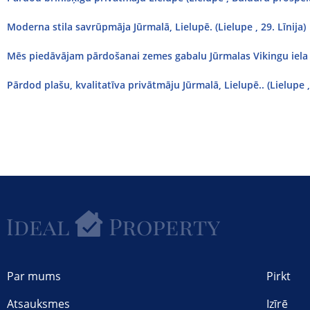
Moderna stila savrūpmāja Jūrmalā, Lielupē. (Lielupe , 29. Līnija)
Mēs piedāvājam pārdošanai zemes gabalu Jūrmalas Vikingu iela (L
Pārdod plašu, kvalitatīva privātmāju Jūrmalā, Lielupē.. (Lielupe ,
Par mums
Pirkt
Atsauksmes
Izīrē