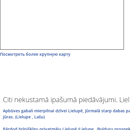
Посмотреть более крупную карту
Citi nekustamā ipašumā piedāvājumi. Lie
Apbūves gabali mierpilnai dzīvei Lielupē, Jūrmalā starp dabas pa
jūras. (Lielupe , Lašu)
Pārdod brīnišķīgu privatmāju Lielupē (Lielupe , Bulduru prospekt