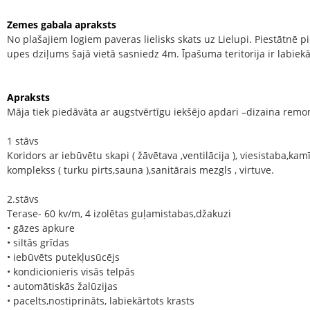
Zemes gabala apraksts
No plašajiem logiem paveras lielisks skats uz Lielupi. Piestātnē p
upes dziļums šajā vietā sasniedz 4m. Īpašuma teritorija ir labiekā
Apraksts
Māja tiek piedāvāta ar augstvērtīgu iekšējo apdari –dizaina rem
1 stāvs
Koridors ar iebūvētu skapi ( žāvētava ,ventilācija ), viesistaba,kam
komplekss ( turku pirts,sauna ),sanitārais mezgls , virtuve.
2.stāvs
Terase- 60 kv/m, 4 izolētas guļamistabas,džakuzi
• gāzes apkure
• siltās grīdas
• iebūvēts putekļusūcējs
• kondicionieris visās telpās
• automātiskās žalūzijas
• pacelts,nostiprināts, labiekārtots krasts