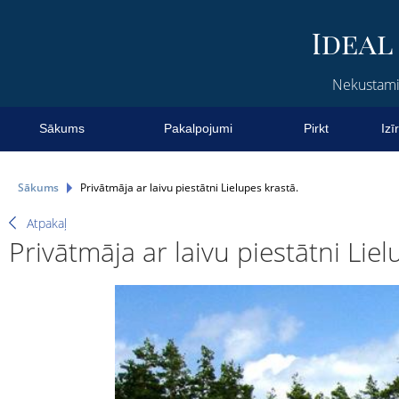
Nekustamie
Sākums
Pakalpojumi
Pirkt
Izī
Sākums
Privātmāja ar laivu piestātni Lielupes krastā.
Atpakaļ
Privātmāja ar laivu piestātni Liel