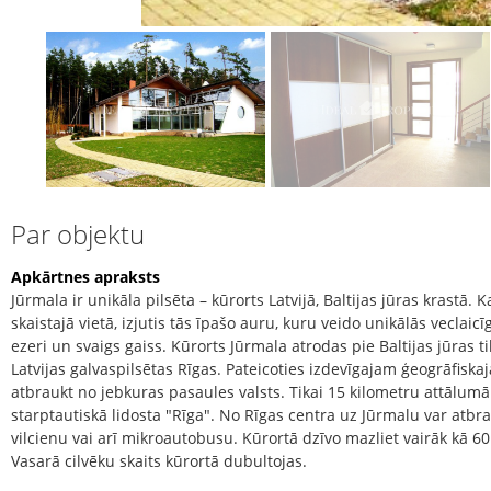
Par objektu
Apkārtnes apraksts
Jūrmala ir unikāla pilsēta – kūrorts Latvijā, Baltijas jūras krastā. Ka
skaistajā vietā, izjutis tās īpašo auru, kuru veido unikālās veclaic
ezeri un svaigs gaiss. Kūrorts Jūrmala atrodas pie Baltijas jūras 
Latvijas galvaspilsētas Rīgas. Pateicoties izdevīgajam ģeogrāfiskaja
atbraukt no jebkuras pasaules valsts. Tikai 15 kilometru attālumā
starptautiskā lidosta "Rīga". No Rīgas centra uz Jūrmalu var atbra
vilcienu vai arī mikroautobusu. Kūrortā dzīvo mazliet vairāk kā 60 
Vasarā cilvēku skaits kūrortā dubultojas.