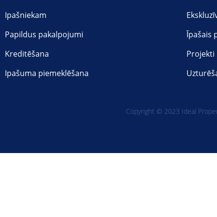
Ipašniekam
Ekskluzī
Papildus pakalpojumi
Īpašais
Kreditēšana
Projekti
Ipašuma piemeklēšana
Uzturēš
Copyright © 2023 Ideal Propert