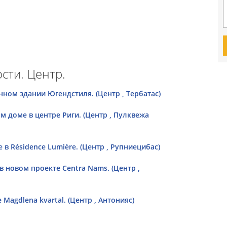
сти. Центр.
ном здании Югендстиля. (Центр , Тербатас)
м доме в центре Риги. (Центр , Пулквежа
 Résidence Lumière. (Центр , Рупниецибас)
в новом проекте Centra Nams. (Центр ,
agdlena kvartal. (Центр , Антонияс)