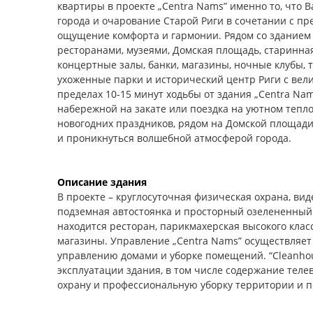
квартиры в проекте „Centra Nams” именно то, что 
города и очарование Старой Риги в сочетании с пр
ощущение комфорта и гармонии. Рядом со зданием 
ресторанами, музеями, Домская площадь, старинна
концертные залы, банки, магазины, ночные клубы, т
ухоженные парки и исторический центр Риги с вели
пределах 10-15 минут ходьбы от здания „Centra Nam
набережной на закате или поездка на уютном теплох
новогодних праздников, рядом на Домской площади
и проникнуться волшебной атмосферой города.
Описание здания
В проекте – круглосуточная физическая охрана, ви
подземная автостоянка и просторный озелененный 
находится ресторан, парикмахерская высокого класса
магазины. Управление „Centra Nams” осуществляет
управлению домами и уборке помещений. “Cleanhou
эксплуатации здания, в том числе содержание теле
охрану и профессиональную уборку территории и 