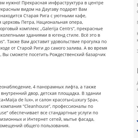
Вам нужно! Прекрасная инфраструктура в центре
екрасным видом на Даугаву подарят Вам
находится Старая Рига с уютными кафе,
я церковь Петра, Национальная опера,
орговый комплекс „Galerija Centrs”, прекрасные
колепными зданиями в югенд стиле. Всё это в
s”. Также Вам доставит удовольствие прогулка по
оде от Старой Риги до самого залива. А во время
, Вы сможете посетить Рождественский базарчик
деонаблюдение, 4 панорамных лифта, а также
внутренний двор, детская площадка. В здании
«Maija de lux», и салон красоты«Luxury Spa»,
 компания “Cleanhouse“, профессионалы по
se“ обеспечивает все стандартные услуги по
визионных и Интернет сетей, мытье фасада,
помещений общего пользования.