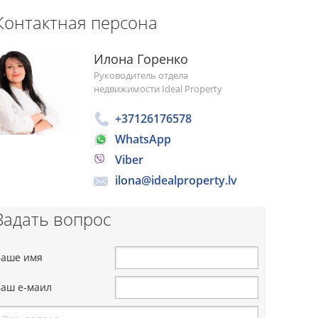
Контактная персона
Илона Горенко
Руководитель отдела
недвижимости Ideal Property
+37126176578
WhatsApp
Viber
ilona@idealproperty.lv
Задать вопрос
Ваше имя
Ваш е-маил