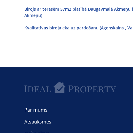
Birojs ar terasēm 57m2 platībā Daugavmalā Akmeņu ie
Akmeņu)
Kvalitatīvas biroja eka uz pardošanu (Āgenskalns , V
Par mums
Atsauksmes