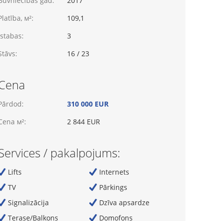
Būvniecības gad:
2017
Platība, м²:
109,1
Istabas:
3
Stāvs:
16 / 23
Cena
Pārdod:
310 000 EUR
Cena м²:
2 844 EUR
Services / pakalpojums:
Lifts
Internets
TV
Pārkings
Signalizācija
Dzīva apsardze
Terase/Balkons
Domofons