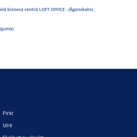
lā biznesa centrā LOFT OFFICE . (Āgenskalns ,
alguma)
Pirkt
Izīrē