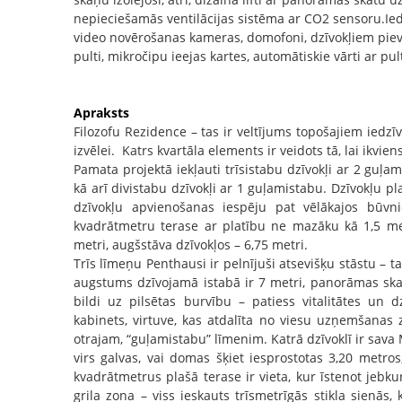
nepieciešamās ventilācijas sistēma ar CO2 sensoru.Ied
video novērošanas kameras, domofoni, dzīvokļiem pievi
pulti, mikročipu ieejas kartes, automātiskie vārti ar pul
Apraksts
Filozofu Rezidence – tas ir veltījums topošajiem iedzīv
izvēlei. Katrs kvartāla elements ir veidots tā, lai ikvien
Pamata projektā iekļauti trīsistabu dzīvokļi ar 2 guļa
kā arī divistabu dzīvokļi ar 1 guļamistabu. Dzīvokļu p
dzīvokļu apvienošanas iespēju pat vēlākajos būvni
kvadrātmetru terase ar platību ne mazāku kā 1,5 me
metri, augšstāva dzīvokļos – 6,75 metri.
Trīs līmeņu Penthausi ir pelnījuši atsevišķu stāstu – t
augstums dzīvojamā istabā ir 7 metri, panorāmas skat
bildi uz pilsētas burvību – patiess vitalitātes un d
kabinets, virtuve, kas atdalīta no viesu uzņemšanas
otrajam, “guļamistabu” līmenim. Katrā dzīvoklī ir sava
virs galvas, vai domas šķiet iesprostotas 3,20 metros
kvadrātmetrus plašā terase ir vieta, kur īstenot jebk
grila zona – viss ieskauts trīsmetrīgās stikla sienās