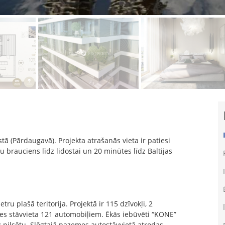
tā (Pārdaugavā). Projekta atrašanās vieta ir patiesi
u brauciens līdz lidostai un 20 minūtes līdz Baltijas
u plašā teritorija. Projektā ir 115 dzīvokļi, 2
mes stāvvieta 121 automobiļiem. Ēkās iebūvēti “KONE”
uz pilsētu. Slēgtajā pazemes autostāvvietā atrodas