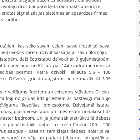
zīvotāju drošībai paredzēta diennakts apsardze,
enotas signalizācijas sistēmas ar apsardzes firmas
ts vadību.
otājiem, kas seko savam ceļam, savai filozofijai, savai
s iedzīvotājs varētu dzīvot saskaņā ar savu filozofiju.
mistabām, daži četristabu dzīvokļi ar 3 guļamistabām,
latība pieejama no 52 līdz pat 144 kvadrātmetriem, ar
ecības posmos. Katrā dzīvoklī iekļauta 5,5 – 100
tri. Dzīvokļu griestu augstums ir ne mazāk kā 3,05
as ir veltījums līderiem un veiksmes stāstiem. Griestu
a logi no grīdas līdz griestiem ar pastāvīgi mainīgo
zīvīguma filozofijas iemiesojums. Dzīvojamā istaba,
 zonas, plaša viesistaba, un mēs esam nonākuši līdz
 Master bedroom. Un, ja jums sāk pietrūkt zilā debess
, ir pienācis laiks doties uz trešo līmeni. 100 – 200
urus sapņus – baseins zem klajas debess, solārijs vai
, kas sargā no vēja un padara jebkurus laikapstākļus