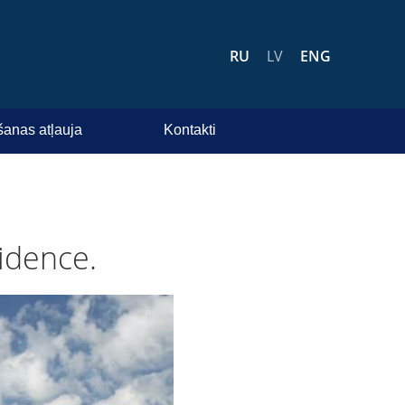
RU
LV
ENG
šanas atļauja
Kontakti
idence.