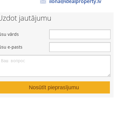
ilona@idealproperty.lv
Uzdot jautājumu
ūsu vārds
ūsu e-pasts
Nosūtīt pieprasījumu