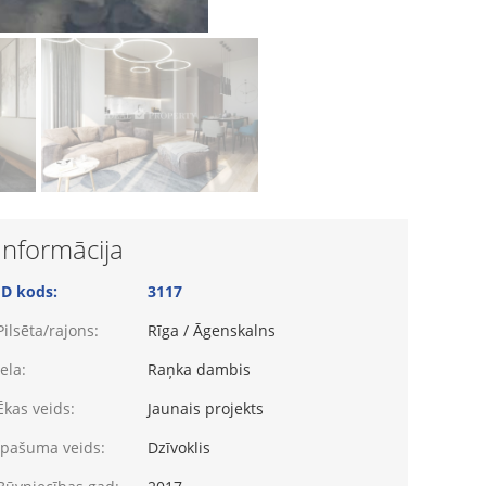
Informācija
ID kods:
3117
Pilsēta/rajons:
Rīga / Āgenskalns
Iela:
Raņka dambis
Ēkas veids:
Jaunais projekts
Īpašuma veids:
Dzīvoklis