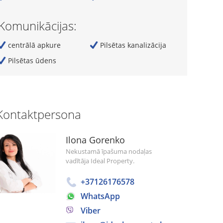
Komunikācijas:
centrālā apkure
Pilsētas kanalizācija
Pilsētas ūdens
Kontaktpersona
Ilona Gorenko
Nekustamā īpašuma nodaļas
vadītāja Ideal Property.
+37126176578
WhatsApp
Viber