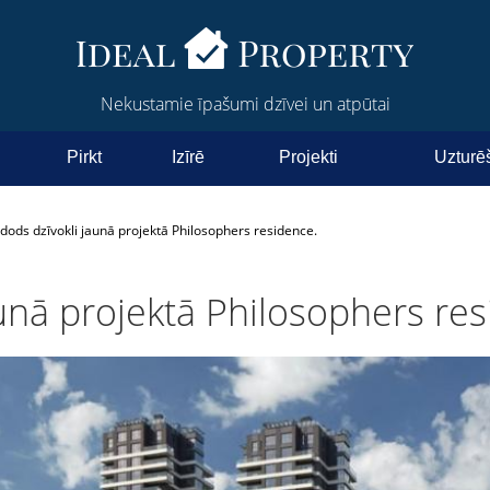
Nekustamie īpašumi dzīvei un atpūtai
Pirkt
Izīrē
Projekti
Uzturē
dods dzīvokli jaunā projektā Philosophers residence.
aunā projektā Philosophers res