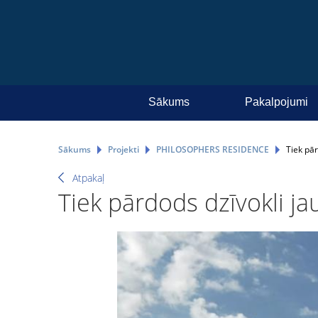
Sākums
Pakalpojumi
Sākums
Projekti
PHILOSOPHERS RESIDENCE
Tiek pār
Atpakaļ
Tiek pārdods dzīvokli j