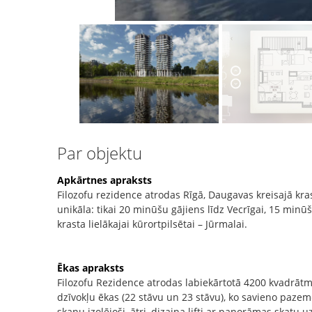
Par objektu
Apkārtnes apraksts
Filozofu rezidence atrodas Rīgā, Daugavas kreisajā kras
unikāla: tikai 20 minūšu gājiens līdz Vecrīgai, 15 minūš
krasta lielākajai kūrortpilsētai – Jūrmalai.
Ēkas apraksts
Filozofu Rezidence atrodas labiekārtotā 4200 kvadrātmetr
dzīvokļu ēkas (22 stāvu un 23 stāvu), ko savieno paze
skaņu izolējoši, ātri, dizaina lifti ar panorāmas skatu 