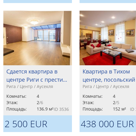
Сдается квартира в
Квартира в Тихом
центре Риги с прести…
центре, посольский
Рига / Центр / Аусекля
Рига / Центр / Аусекля
Комнаты:
4
Комнаты:
4
Этаж:
2
/6
Этаж:
2
/5
Площадь:
136.9 м²
Площадь:
152 м²
ID 3536
ID
2 500 EUR
438 000 EUR