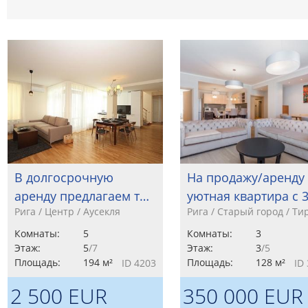
В долгосрочную
На продажу/аренду
аренду предлагаем т…
уютная квартира с 
Рига / Центр / Аусекля
Рига / Старый город / Ти
Комнаты:
5
Комнаты:
3
Этаж:
5
/7
Этаж:
3
/5
Площадь:
194 м²
Площадь:
128 м²
ID 4203
ID
2 500 EUR
350 000 EUR