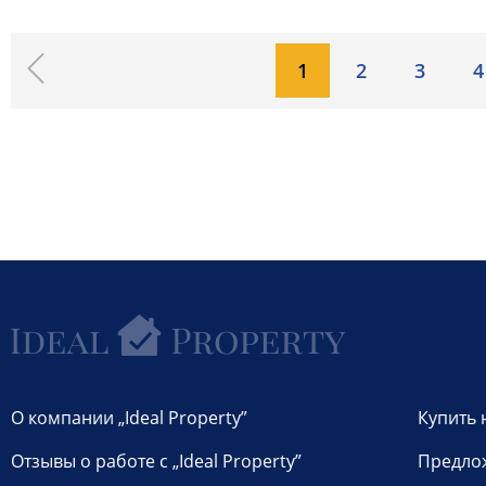
1
2
3
4
О компании „Ideal Property”
Купить 
Отзывы о работе с „Ideal Property”
Предло