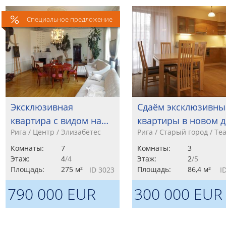
Специальное предложение
Эксклюзивная
Сдаём эксклюзивны
квартира с видом на…
квартиры в новом 
Рига / Центр / Элизабетес
Рига / Старый город / Те
Комнаты:
7
Комнаты:
3
Этаж:
4
/4
Этаж:
2
/5
Площадь:
275 м²
Площадь:
86,4 м²
ID 3023
I
790 000 EUR
300 000 EUR