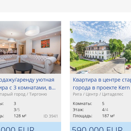
одажу/аренду уютная
Квартира в центре ста
ира с 3 комнатами, в…
города в проектe Kern
Старый город / Тиргоню
Рига / Центр / Цитаделес
ы:
3
Комнаты:
5
3
/5
Этаж:
4
/4
ь:
128 м²
Площадь:
187 м²
ID 3941
 000 EUR
590 000 EUR