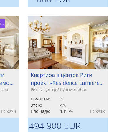
ть
ти
Квартира в центре Риги
жимо…
проект «Residence Lumiere…
отаю
Рига / Центр / Рупниецибас
Комнаты:
3
Этаж:
4
/6
Площадь:
131 м²
ID 3239
ID 3318
494 900 EUR