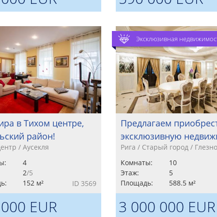
Эксклюзивная недвижимос
ира в Тихом центре,
Предлагаем приобрес
ьский район!
эксклюзивную недви
Центр / Аусекля
Рига / Старый город / Глезн
ы:
4
Комнаты:
10
2
/5
Этаж:
5
ь:
152 м²
Площадь:
588.5 м²
ID 3569
 000 EUR
3 000 000 EUR