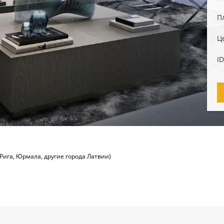
П
Ц
I
Рига, Юрмала, другие города Латвии)
и