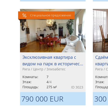
Специальное предложение
Эксклюзивная квартира с
Сдаём
видом на парк в историчес…
кварт
Рига / Центр / Элизабетес
Рига / 
Комнаты:
7
Комнат
Этаж:
4
/4
Этаж:
Площадь:
275 м²
Площад
ID 3023
790 000 EUR
300