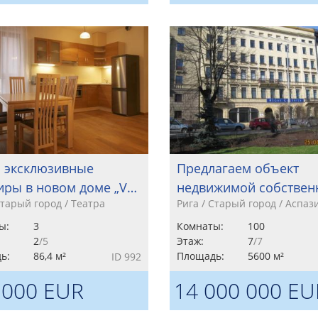
 эксклюзивные
Предлагаем объект
иры в новом доме „V…
недвижимой собствен
Старый город / Театра
Рига / Старый город / Аспаз
ы:
3
Комнаты:
100
2
/5
Этаж:
7
/7
ь:
86,4 м²
Площадь:
5600 м²
ID 992
 000 EUR
14 000 000 EU