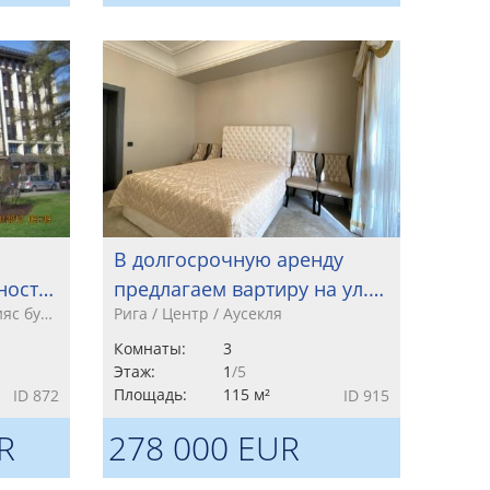
В долгосрочную аренду
ност…
предлагаем вартиру на ул.…
ияс бу…
Рига / Центр / Аусекля
Комнаты:
3
Этаж:
1
/5
Площадь:
115 м²
ID 872
ID 915
R
278 000 EUR