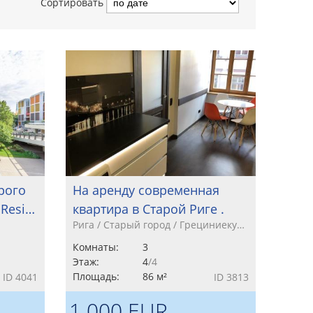
Сортировать
рого
На аренду современная
 Resi…
квартира в Старой Риге .
Рига / Старый город / Грециниеку…
Комнаты:
3
Этаж:
4
/4
Площадь:
86 м²
ID 4041
ID 3813
1 000 EUR