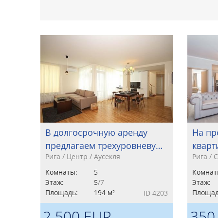
В долгосрочную аренду
На пр
предлагаем трехуровневу…
кварт
Рига / Центр / Аусекля
Рига / 
Комнаты:
5
Комнат
Этаж:
5
/7
Этаж:
Площадь:
194 м²
Площад
ID 4203
2 500 EUR
350