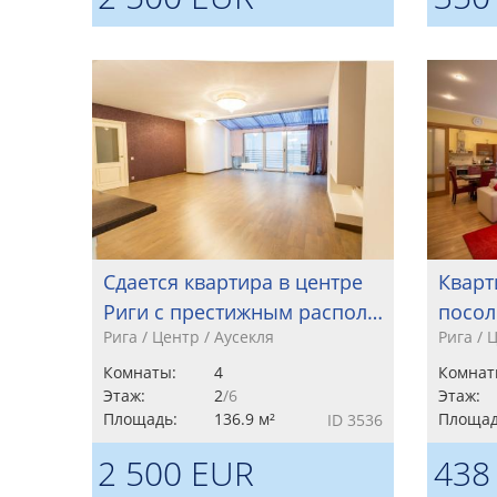
Сдается квартира в центре
Кварт
Риги с престижным распол…
посол
Рига / Центр / Аусекля
Рига / 
Комнаты:
4
Комнат
Этаж:
2
/6
Этаж:
Площадь:
136.9 м²
Площад
ID 3536
2 500 EUR
438