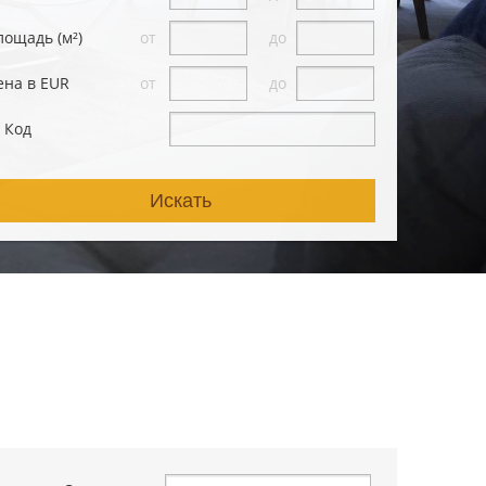
лощадь (м²)
от
до
ена в EUR
от
до
D Код
Искать