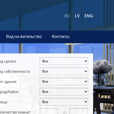
RU
LV
ENG
Вид на жительство
Контакты
ид сделки
ид собственности
ип здания
ород/Район
лица
оличество комнат
от
до