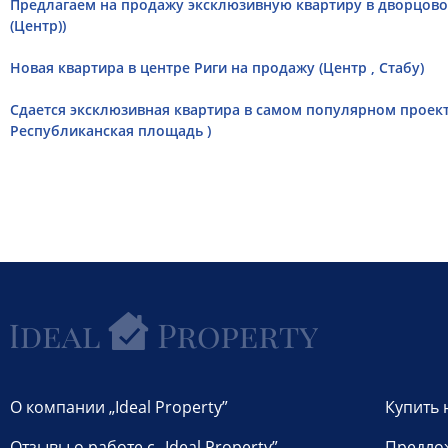
Предлагаем на продажу эксклюзивную квартиру в дворцовом
(Центр))
Новая квартира в центре Риги на продажу (Центр , Стабу)
Сдается эксклюзивная квартира в самом популярном проекте
Республиканская площадь )
О компании „Ideal Property”
Купить 
Отзывы о работе с „Ideal Property”
Предло