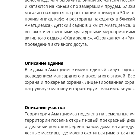
и катаются на коньках по замерзшим прудам. Бли
магазин находится на расстоянии примерно 50 м от
поликлиника, кафе и рестораны находятся в ближайш
Аматциемса). Детский садик в 3 км от Аматциемса. 
высококачественными культурными мероприятиями
активного отдыха «Жагаркалнс», «Озолкалнс» и «Ра
проведения активного досуга.
Описание здания
Все дома в Аматциемсе имеют единый силуэт одноэ
возведением мансардного и цокольного этажей. Вс
охрана и пожарная охрана). Лицензированная охр
патрульную машину и гарантирует максимальную ск
Описание участка
Территория Аматциемса поделена на земельные учас
территории поселка открыт новый прекрасный дизай
отдельный дом с конференц-залом, дома на аренду,
лесные массивы, где можно охотиться (имеються нес