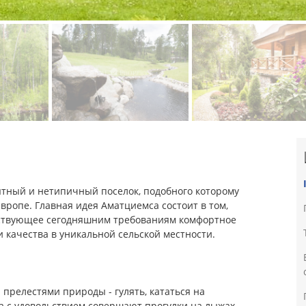
тный и нетипичный поселок, подобного которому
Европе. Главная идея Аматциемса состоит в том,
тствующее сегодняшним требованиям комфортное
и качества в уникальной сельской местности.
прелестями природы - гулять, кататься на
а с удовольствием совершают прогулки на лыжах