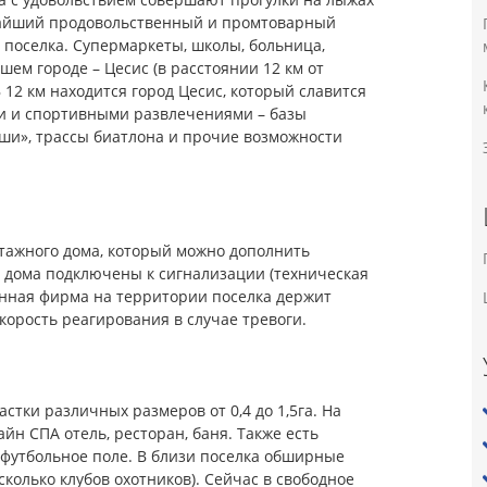
жайший продовольственный и промтоварный
 поселка. Супермаркеты, школы, больница,
ем городе – Цесис (в расстоянии 12 км от
В 12 км находится город Цесис, который славится
 и спортивными развлечениями – базы
кши», трассы биатлона и прочие возможности
тажного дома, который можно дополнить
е дома подключены к сигнализации (техническая
анная фирма на территории поселка держит
орость реагирования в случае тревоги.
тки различных размеров от 0,4 до 1,5га. На
н СПА отель, ресторан, баня. Также есть
 футбольное поле. В близи поселка обширные
колько клубов охотников). Сейчас в свободное