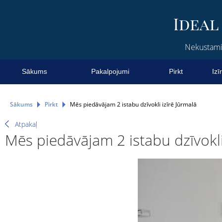
Nekustamie
Sākums
Pakalpojumi
Pirkt
Izī
Sākums
Pirkt
Mēs piedāvājam 2 istabu dzīvokli izīrē Jūrmalā
Atpakaļ
Mēs piedāvājam 2 istabu dzīvokli