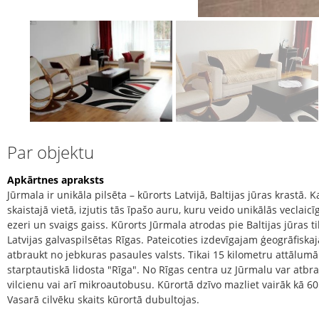
Par objektu
Apkārtnes apraksts
Jūrmala ir unikāla pilsēta – kūrorts Latvijā, Baltijas jūras krastā. Ka
skaistajā vietā, izjutis tās īpašo auru, kuru veido unikālās veclaic
ezeri un svaigs gaiss. Kūrorts Jūrmala atrodas pie Baltijas jūras 
Latvijas galvaspilsētas Rīgas. Pateicoties izdevīgajam ģeogrāfiskaja
atbraukt no jebkuras pasaules valsts. Tikai 15 kilometru attālumā
starptautiskā lidosta "Rīga". No Rīgas centra uz Jūrmalu var atbra
vilcienu vai arī mikroautobusu. Kūrortā dzīvo mazliet vairāk kā 60 
Vasarā cilvēku skaits kūrortā dubultojas.