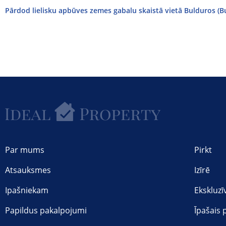
Pārdod lielisku apbūves zemes gabalu skaistā vietā Bulduros (Bu
Par mums
Pirkt
Atsauksmes
Izīrē
Ipašniekam
Ekskluzī
Papildus pakalpojumi
Īpašais