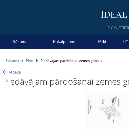
Nekustamie
Sākums
Pakalpojumi
Pirkt
Izī
Sākums
Pirkt
Piedāvājam pārdošanai zemes gabalu
Atpakaļ
Piedāvājam pārdošanai zemes g