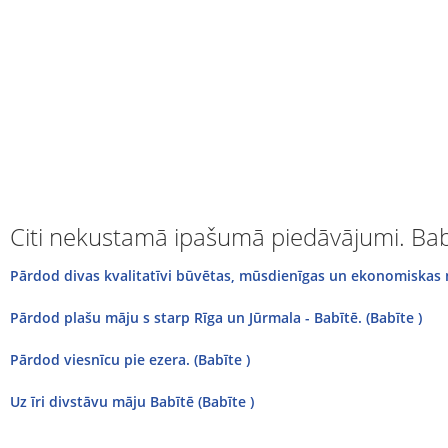
Citi nekustamā ipašumā piedāvājumi. Bab
Pārdod divas kvalitatīvi būvētas, mūsdienīgas un ekonomiskas m
Pārdod plašu māju s starp Rīga un Jūrmala - Babītē. (Babīte )
Pārdod viesnīcu pie ezera. (Babīte )
Uz īri divstāvu māju Babītē (Babīte )