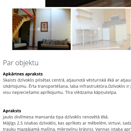
Par objektu
Apkārtnes apraksts
Skaists dzīvoklis pilsētas centrā, atjaunotā vēsturiskā ēkā ar atjau
izkārtojumu. Ērta transportēšana, laba infrastruktūra.Dzīvoklis ir
visu nepieciešamo aprīkojumu. Tīra slēdzama kāpņutelpa.
Apraksts
Jauks divlīmeņa mansarda tipa dzīvoklis renovētā ēkā.
Mājīgs 2.5 istabas dzīvoklis, kas aprīkots ar mēbelēm, virtuvi, sad
trauku mazgājamā mašīna, mikroviļnu krāsns). Vannas istaba aprī