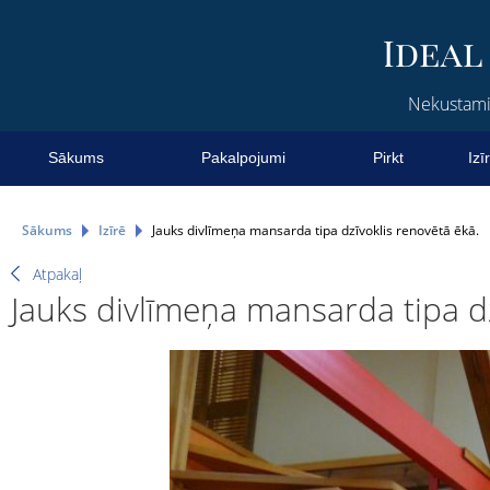
Nekustamie
Sākums
Pakalpojumi
Pirkt
Izī
Sākums
Izīrē
Jauks divlīmeņa mansarda tipa dzīvoklis renovētā ēkā.
Atpakaļ
Jauks divlīmeņa mansarda tipa dz