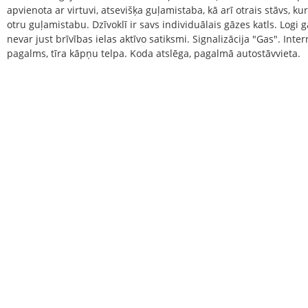
apvienota ar virtuvi, atsevišķa guļamistaba, kā arī otrais stāvs, ku
otru guļamistabu. Dzīvoklī ir savs individuālais gāzes katls. Log
nevar just brīvības ielas aktīvo satiksmi. Signalizācija "Gas". Inter
pagalms, tīra kāpņu telpa. Koda atslēga, pagalmā autostāvvieta.