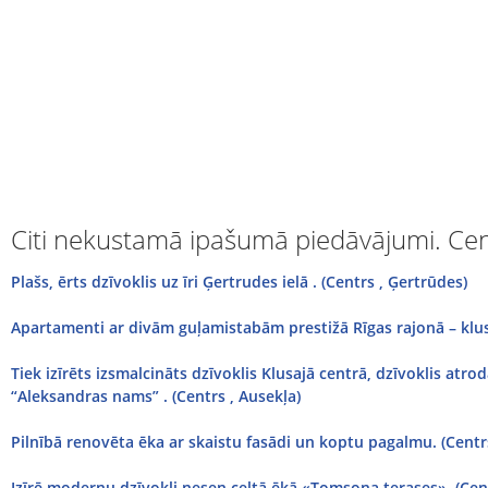
Citi nekustamā ipašumā piedāvājumi. Cen
Plašs, ērts dzīvoklis uz īri Ģertrudes ielā . (Centrs , Ģertrūdes)
Apartamenti ar divām guļamistabām prestižā Rīgas rajonā – klusa
Tiek izīrēts izsmalcināts dzīvoklis Klusajā centrā, dzīvoklis atro
“Aleksandras nams” . (Centrs , Ausekļa)
Pilnībā renovēta ēka ar skaistu fasādi un koptu pagalmu. (Centrs
Izīrē modernu dzīvokli nesen celtā ēkā «Tomsona terases». (Cen