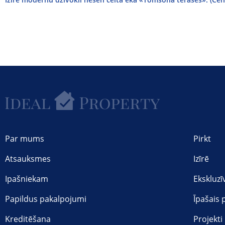
Par mums
Pirkt
Atsauksmes
Izīrē
Ipašniekam
Ekskluzī
Papildus pakalpojumi
Īpašais
Kreditēšana
Projekti