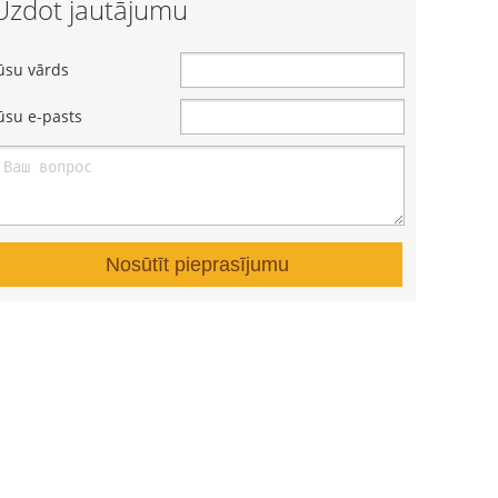
Uzdot jautājumu
ūsu vārds
ūsu e-pasts
Nosūtīt pieprasījumu