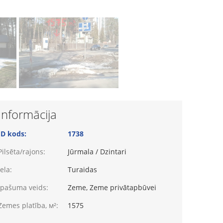
Informācija
ID kods:
1738
Pilsēta/rajons:
Jūrmala / Dzintari
Iela:
Turaidas
Īpašuma veids:
Zeme, Zeme privātapbūvei
Zemes platība, м²:
1575