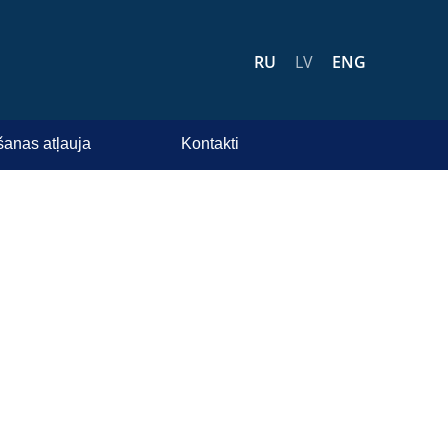
RU
LV
ENG
šanas atļauja
Kontakti