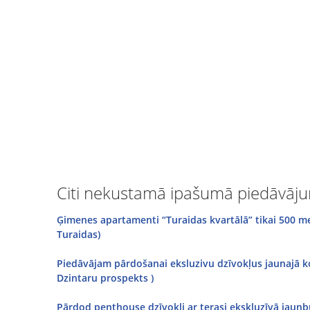
Citi nekustamā ipašumā piedāvājum
Ģimenes apartamenti “Turaidas kvartālā” tikai 500 me
Turaidas)
Piedāvājam pārdošanai eksluzivu dzīvokļus jaunajā kom
Dzintaru prospekts )
Pārdod penthouse dzīvokli ar terasi ekskluzīvā jaunbūv