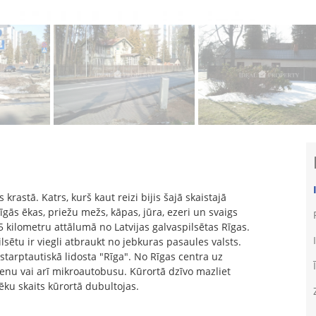
s krastā. Katrs, kurš kaut reizi bijis šajā skaistajā
cīgās ēkas, priežu mežs, kāpas, jūra, ezeri un svaigs
25 kilometru attālumā no Latvijas galvaspilsētas Rīgas.
lsētu ir viegli atbraukt no jebkuras pasaules valsts.
starptautiskā lidosta "Rīga". No Rīgas centra uz
cienu vai arī mikroautobusu. Kūrortā dzīvo mazliet
vēku skaits kūrortā dubultojas.