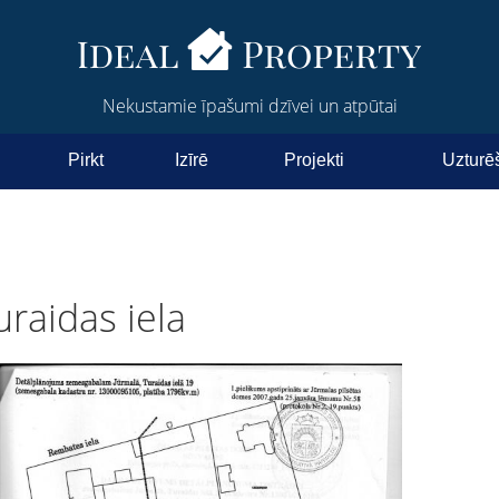
Nekustamie īpašumi dzīvei un atpūtai
Pirkt
Izīrē
Projekti
Uzturē
raidas iela