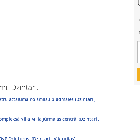
J
J
i. Dzintari.
tru attālumā no smilšu pludmales (Dzintari ,
pleksā Villa Milia Jūrmalas centrā. (Dzintari ,
ē Dzintoros. (Dzintari , Viktorijas)