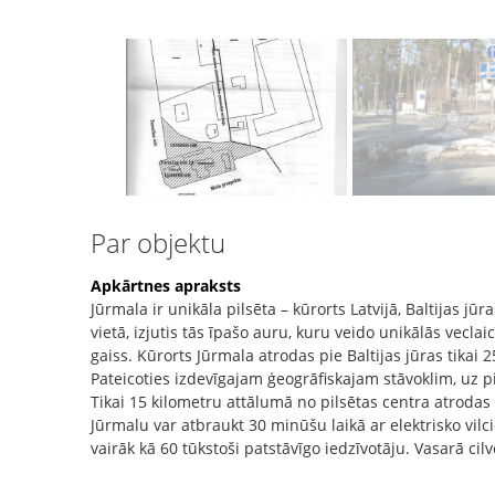
Par objektu
Apkārtnes apraksts
Jūrmala ir unikāla pilsēta – kūrorts Latvijā, Baltijas jūra
vietā, izjutis tās īpašo auru, kuru veido unikālās veclai
gaiss. Kūrorts Jūrmala atrodas pie Baltijas jūras tikai 
Pateicoties izdevīgajam ģeogrāfiskajam stāvoklim, uz pi
Tikai 15 kilometru attālumā no pilsētas centra atrodas 
Jūrmalu var atbraukt 30 minūšu laikā ar elektrisko vil
vairāk kā 60 tūkstoši patstāvīgo iedzīvotāju. Vasarā cil