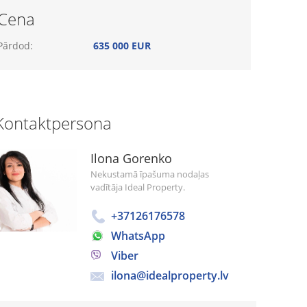
Cena
Pārdod:
635 000 EUR
Kontaktpersona
Ilona Gorenko
Nekustamā īpašuma nodaļas
vadītāja Ideal Property.
+37126176578
WhatsApp
Viber
ilona@idealproperty.lv