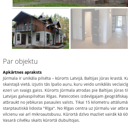
Par objektu
Apkārtnes apraksts
Jūrmala ir unikāla pilsēta – kūrorts Latvijā, Baltijas jūras krastā. Ka
skaistajā vietā, izjutis tās īpašo auru, kuru veido unikālās veclaic
ezeri un svaigs gaiss. Kūrorts Jūrmala atrodas pie Baltijas jūras 
Latvijas galvaspilsētas Rīgas. Pateicoties izdevīgajam ģeogrāfiskaja
atbraukt no jebkuras pasaules valsts. Tikai 15 kilometru attālumā
starptautiskā lidosta "Rīga". No Rīgas centra uz Jūrmalu var atbra
vilcienu vai arī mikroautobusu. Kūrortā dzīvo mazliet vairāk kā 60 
Vasarā cilvēku skaits kūrortā dubultojas.