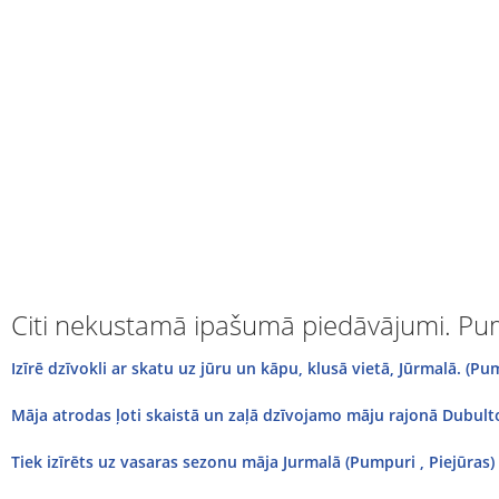
Citi nekustamā ipašumā piedāvājumi. Pu
Izīrē dzīvokli ar skatu uz jūru un kāpu, klusā vietā, Jūrmalā. (Pum
Māja atrodas ļoti skaistā un zaļā dzīvojamo māju rajonā Dubulto
Tiek izīrēts uz vasaras sezonu māja Jurmalā (Pumpuri , Piejūras)