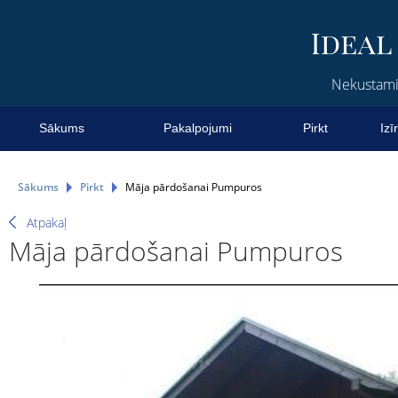
Nekustamie
Sākums
Pakalpojumi
Pirkt
Izī
Sākums
Pirkt
Māja pārdošanai Pumpuros
Atpakaļ
Māja pārdošanai Pumpuros