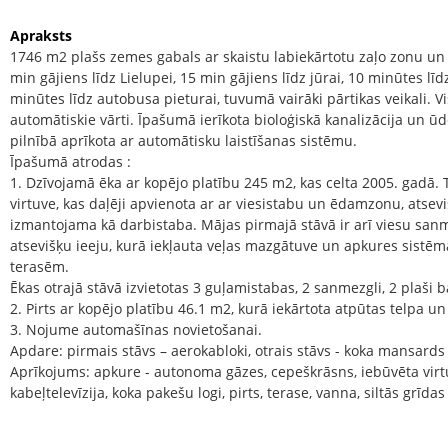
Apraksts
1746 m2 plašs zemes gabals ar skaistu labiekārtotu zaļo zonu un 
min gājiens līdz Lielupei, 15 min gājiens līdz jūrai, 10 minūtes lī
minūtes līdz autobusa pieturai, tuvumā vairāki pārtikas veikali. Vis
automātiskie vārti. Īpašumā ierīkota bioloģiskā kanalizācija un ū
pilnībā aprīkota ar automātisku laistīšanas sistēmu.
Īpašumā atrodas :
1. Dzīvojamā ēka ar kopējo platību 245 m2, kas celta 2005. gadā. 
virtuve, kas daļēji apvienota ar ar viesistabu un ēdamzonu, atseviš
izmantojama kā darbistaba. Mājas pirmajā stāvā ir arī viesu san
atsevišķu ieeju, kurā iekļauta veļas mazgātuve un apkures sistēma.
terasēm.
Ēkas otrajā stāvā izvietotas 3 guļamistabas, 2 sanmezgli, 2 plaši b
2. Pirts ar kopējo platību 46.1 m2, kurā iekārtota atpūtas telpa un
3. Nojume automašīnas novietošanai.
Apdare: pirmais stāvs – aerokabloki, otrais stāvs - koka mansards s
Aprīkojums: apkure - autonoma gāzes, cepeškrāsns, iebūvēta virtu
kabeļtelevīzija, koka pakešu logi, pirts, terase, vanna, siltās grīdas