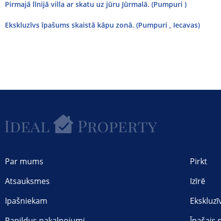
Pirmajā līnijā villa ar skatu uz jūru Jūrmalā. (Pumpuri )
Ekskluzīvs īpašums skaistā kāpu zonā. (Pumpuri , Iecavas)
Par mums
Pirkt
Atsauksmes
Izīrē
Ipašniekam
Ekskluzī
Papildus pakalpojumi
Īpašais