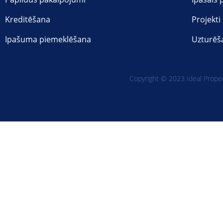
Kreditēšana
Projekti
Ipašuma piemeklēšana
Uzturēš
Copyright © 2023 Ideal Propert