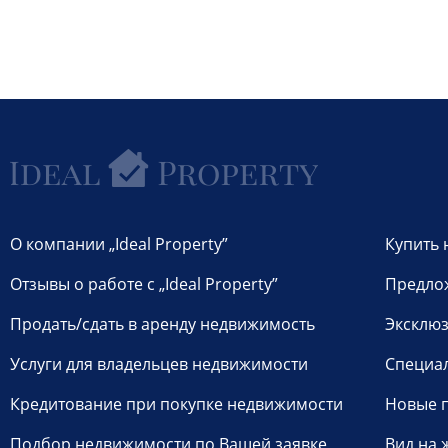
О компании „Ideal Property”
Купить 
Отзывы о работе с „Ideal Property”
Предло
Продать/сдать в аренду недвижимость
Эксклюз
Услуги для владельцев недвижимости
Специа
Кредитование при покупке недвижимости
Новые 
Подбор недвижимости по Вашей заявке
Вид на 