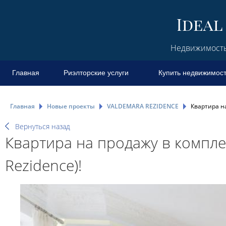
Недвижимость 
Главная
Риэлторские услуги
Купить недвижимос
Главная
Новые проекты
VALDEMARA REZIDENCE
Квартира н
Вернуться назад
Квартира на продажу в компле
Rezidence)!