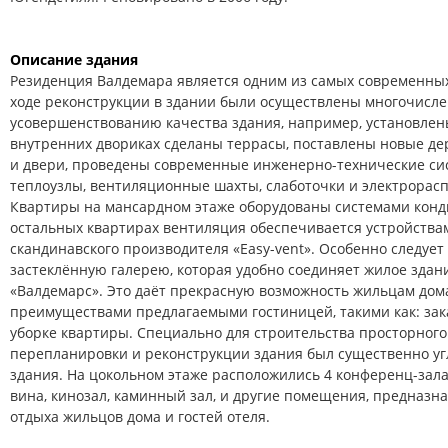
Описание здания
Резиденция Валдемара является одним из самых современных
ходе реконструкции в здании были осуществлены многочисл
усовершенствованию качества здания, например, установлены
внутренних двориках сделаны террасы, поставлены новые де
и двери, проведены современные инженерно-технические сис
теплоузлы, вентиляционные шахты, слаботочки и электрора
Квартиры на мансардном этаже оборудованы системами конд
остальных квартирах вентиляция обеспечивается устройствам
скандинавского производителя «Easy-vent». Особенно следуе
застеклённую галерею, которая удобно соединяет жилое здан
«Валдемарс». Это даёт прекрасную возможность жильцам дом
преимуществами предлагаемыми гостиницей, такими как: зака
уборке квартиры. Специально для строительства просторного 
перепланировки и реконструкции здания был существенно уг
здания. На цокольном этаже расположились 4 конференц-зал
вина, кинозал, каминный зал, и другие помещения, предназн
отдыха жильцов дома и гостей отеля.