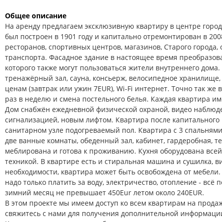
Общее описание
На аренду предлагаем эксклюзивную квартиру в центре город
был построен в 1901 году и капитально отремонтирован в 2008
ресторанов, спортивных центров, магазинов, Старого города,
транспорта. Фасадное здание в настоящее время преобразова
которого также могут пользоваться жители внутреннего дома.
тренажёрный зал, сауна, консьерж, велосипедное хранилище
ценам (завтрак или ужин 7EUR), Wi-Fi интернет. Точно так же
раз в неделю и смена постельного белья. Каждая квартира им
Дом снабжён ежедневной физической охраной, видео наблюд
сигнализацией, новым лифтом. Квартира после капитального 
санитарном узле подогреваемый пол. Квартира с 3 спальнями
две ванные комнаты, обеденный зал, кабинет, гардеробная, т
меблирована и готова к проживанию. Кухня оборудована все
техникой. В квартире есть и стиральная машина и сушилка, в
необходимости, квартира может быть освобождена от мебели.
надо только платить за воду, электричество, отопление - всё
зимний месяц не превышает 450Eur летом около 240EUR.
В этом проекте мы имеем доступ ко всем квартирам на продаж
свяжитесь с нами для получения дополнительной информации о