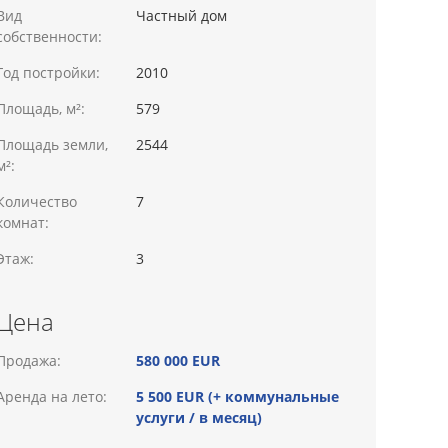
Вид
Частный дом
собственности:
Год постройки:
2010
Площадь, м²:
579
Площадь земли,
2544
м²:
Количество
7
комнат:
Этаж:
3
Цена
Продажа:
580 000 EUR
Аренда на лето:
5 500 EUR (+ коммунальные
услуги / в месяц)