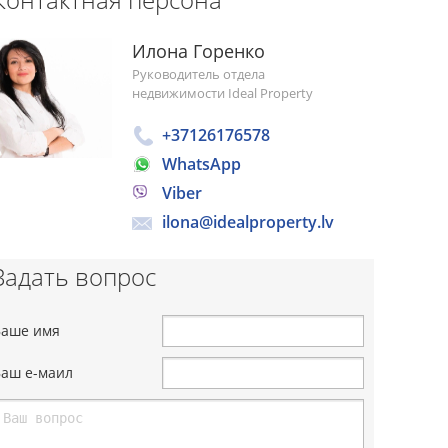
Илона Горенко
Руководитель отдела
недвижимости Ideal Property
+37126176578
WhatsApp
Viber
ilona@idealproperty.lv
Задать вопрос
Ваше имя
Ваш е-маил