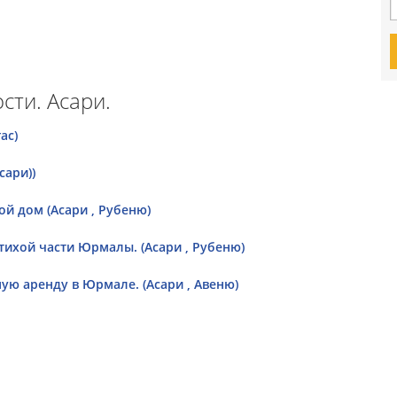
ти. Асари.
ас)
сари))
й дом (Асари , Рубеню)
тихой части Юрмалы. (Асари , Рубеню)
ю аренду в Юрмале. (Асари , Авеню)