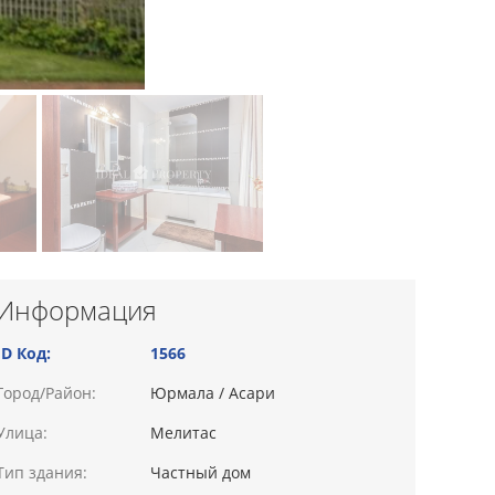
Информация
ID Код:
1566
Город/Район:
Юрмала / Асари
Улица:
Мелитас
Тип здания:
Частный дом