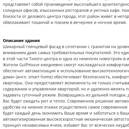
представляет собой произведение высочайшего архитектурног
солидных офисов, изысканных ресторанов и уютных кафе. На
близости от делового центра города, этот район живет в нет
обволакивает тишиной и покоем в вечернее и ночное время.
Описание здания
Шикарный глянцевый фасад в сочетании с гранитом на уровн
вниманием даже самых требовательных покупателей. Это ед
в этой части Тихого центра и одна из немногих новостроек в 
Жители GulfHouse ежедневно смогут наслаждаться комфортом 
обеспечит автоматизация и использование высокотехнологич
дома» (англ. smart home) обеспечивает безопасность, комфор
квартиры. Она предоставляет возможность не только считыва
содержании и управлении квартирой, но и удаленно менять 
задавать суточный режим. Возвращаясь из дальней поездки, 
Вас будет ожидать уют и тепло. Современное решение автом
удобства на нижних этажах осуществлено самое современное 
будет каждый день экономить Ваше время и заботиться о Ва
автоматизированная высокоскоростная механическая автосто
принцип независимых ячеек, избавит Вас от всяческих неудоб