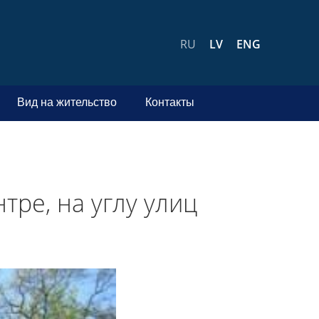
RU
LV
ENG
Вид на жительство
Контакты
тре, на углу улиц