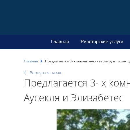
Главная
Риэлторские услуги
Главная
Предлагается 3- х комнатную квартиру в тихом ц
Вернуться назад
Предлагается 3- х ком
Аусекля и Элизабетес