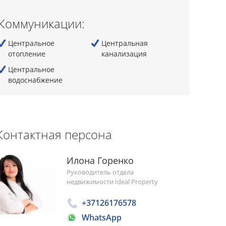
Коммуникации:
Центральное
Центральная
отопление
канализация
Центральное
водоснабжение
Контактная персона
Илона Горенко
Руководитель отдела
недвижимости Ideal Property
+37126176578
WhatsApp