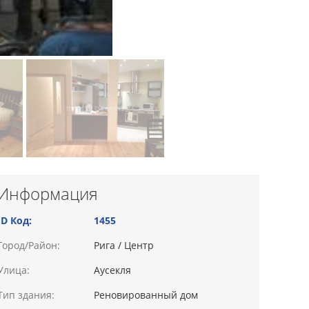
Информация
ID Код:
1455
Город/Район:
Рига / Центр
Улица:
Аусекля
Тип здания:
Реновированный дом