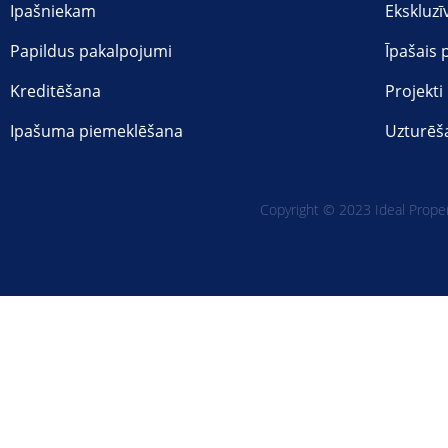
Ipašniekam
Ekskluzī
Papildus pakalpojumi
Īpašais
Kreditēšana
Projekti
Ipašuma piemeklēšana
Uzturēš
Copyright © 2023 Ideal Propert