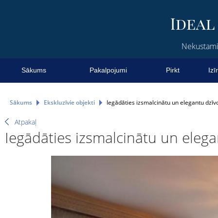
Nekustamie
Sākums
Pakalpojumi
Pirkt
Izī
Sākums
Ekskluzīvie objekti
Iegādāties izsmalcinātu un elegantu dzīvo
Atpakaļ
Iegādāties izsmalcinātu un elega