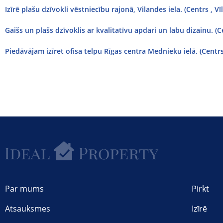
Izīrē plašu dzīvokli vēstniecību rajonā, Vilandes iela. (Centrs , Vī
Gaišs un plašs dzīvoklis ar kvalitatīvu apdari un labu dizainu. (C
Piedāvājam izīret ofisa telpu Rīgas centra Mednieku ielā. (Centr
Par mums
Pirkt
Atsauksmes
Izīrē