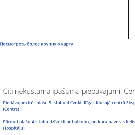
Посмотреть более крупную карту
Citi nekustamā ipašumā piedāvājumi. Cen
Piedāvajam īrēt plašu 5 istabu dzīvokli Rīgas Klusajā centrā Eksp
(Centrs) )
Рārdod plašu 4 istabu dzīvokli ar balkonu, no kura paveras lielisk
Hospitāļu)