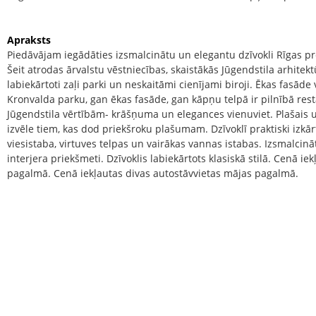
Apraksts
Piedāvājam iegādāties izsmalcinātu un elegantu dzīvokli Rīgas pre
Šeit atrodas ārvalstu vēstniecības, skaistākās Jūgendstila arhitekt
labiekārtoti zaļi parki un neskaitāmi cienījami biroji. Ēkas fasāde
Kronvalda parku, gan ēkas fasāde, gan kāpņu telpā ir pilnībā rest
Jūgendstila vērtībām- krāšņuma un elegances vienuviet. Plašais un
izvēle tiem, kas dod priekšroku plašumam. Dzīvoklī praktiski izkār
viesistaba, virtuves telpas un vairākas vannas istabas. Izsmalcin
interjera priekšmeti. Dzīvoklis labiekārtots klasiskā stilā. Cenā i
pagalmā. Cenā iekļautas divas autostāvvietas mājas pagalmā.