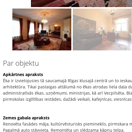
Par objektu
Apkārtnes apraksts
Ēka ir izvietojusies tā saucamajā Rīgas klusajā centrā un to ieskau
arhitektūra. Tikai pastaigas attālumā no ēkas atrodas liela daļa 
administratīvās ēkas, uzņēmumi, ministrijas, kā arī Vecpilsēta. Bl
pirmskolas izglītības iestādes, dažādi veikali, kafejnīcas, viesnīcas
Zemes gabala apraksts
Renovēta fasādes māja, kultūrvēsturisks piemineklis, pirmskara mā
Pagalmā auto stāvvieta. Remontēta un slēdzama kāpņu telpa.