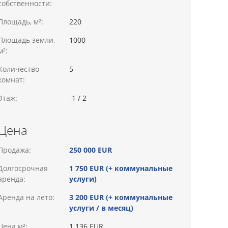
собственности:
Площадь, м²:
220
Площадь земли,
1000
м²:
Количество
5
комнат:
Этаж:
-1 / 2
Цена
Продажа:
250 000 EUR
Долгосрочная
1 750 EUR (+ коммунальные
аренда:
услуги)
Аренда на лето:
3 200 EUR (+ коммунальные
услуги / в месяц)
Цена м²:
1 136 EUR