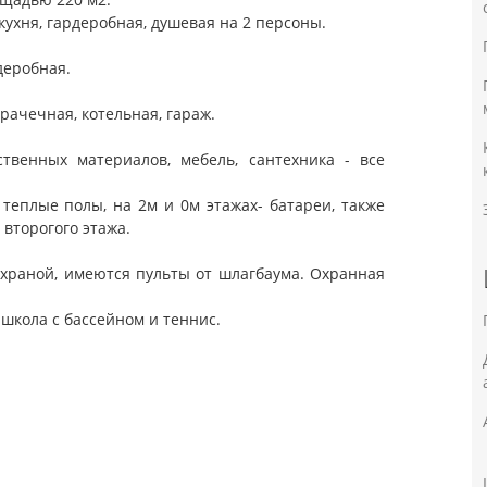
кухня, гардеробная, душевая на 2 персоны.
рдеробная.
прачечная, котельная, гараж.
твенных материалов, мебель, сантехника - все
 теплые полы, на 2м и 0м этажах- батареи, также
второгого этажа.
охраной, имеются пульты от шлагбаума. Охранная
 школа с бассейном и теннис.