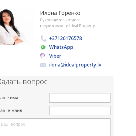
Илона Горенко
Руководитель отдела
недвижимости Ideal Property
+37126176578
WhatsApp
Viber
ilona@idealproperty.lv
Задать вопрос
Ваше имя
Ваш е-маил