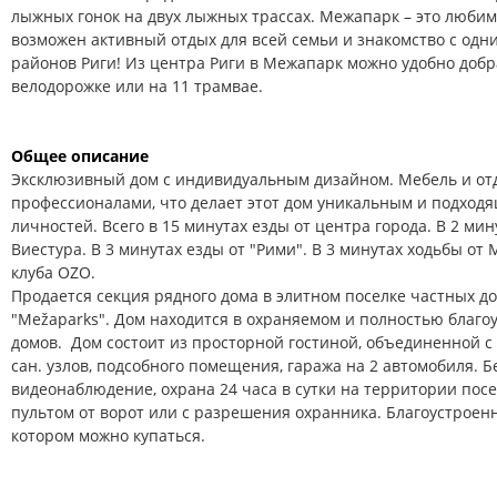
лыжных гонок на двух лыжных трассах. Межапарк – это любима
возможен активный отдых для всей семьи и знакомство с одн
районов Риги! Из центра Риги в Межапарк можно удобно добр
велодорожке или на 11 трамвае.
Общее описание
Эксклюзивный дом с индивидуальным дизайном. Мебель и о
профессионалами, что делает этот дом уникальным и подход
личностей.
Всего в 15 минутах езды от центра города. В 2 ми
Виестура. В 3 минутах езды от "Рими". В 3 минутах ходьбы от
клуба OZO.
Продается секция рядного дома в элитном поселке частных д
"Mežaparks". Дом находится в охраняемом и полностью благо
домов. Дом состоит из просторной гостиной, объединенной с к
сан. узлов, подсобного помещения, гаража на 2 автомобиля. Б
видеонаблюдение, охрана 24 часа в сутки на территории посел
пультом от ворот или с разрешения охранника. Благоустроен
котором можно купаться.