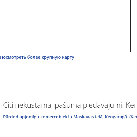
Посмотреть более крупную карту
Citi nekustamā ipašumā piedāvājumi. Ķe
Pārdod apjomīgu komercobjektu Maskavas ielā, Ķengaragā. (Ķen