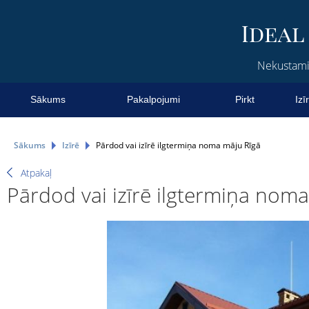
Nekustamie
Sākums
Pakalpojumi
Pirkt
Izī
Sākums
Izīrē
Pārdod vai izīrē ilgtermiņa noma māju Rīgā
Atpakaļ
Pārdod vai izīrē ilgtermiņa nom