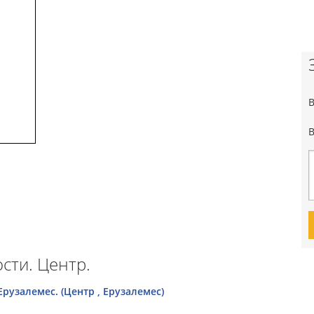
сти. Центр.
рузалемес. (Центр , Ерузалемес)