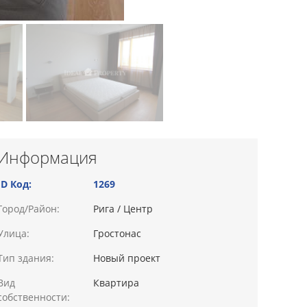
Информация
ID Код:
1269
Город/Район:
Рига / Центр
Улица:
Гростонас
Тип здания:
Новый проект
Вид
Квартира
собственности: