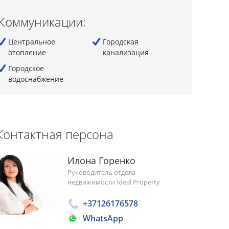
Коммуникации:
Центральное
Городская
отопление
канализация
Городскoe
водоснабжение
Контактная персона
Илона Горенко
Руководитель отдела
недвижимости Ideal Property
+37126176578
WhatsApp