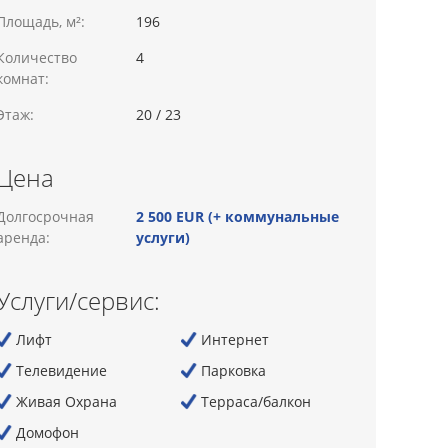
Площадь, м²:
196
Количество
4
комнат:
Этаж:
20 / 23
Цена
Долгосрочная
2 500 EUR (+ коммунальные
аренда:
услуги)
Услуги/сервис:
Лифт
Интернет
Телевидение
Парковка
Живая Охрана
Терраса/балкон
Домофон