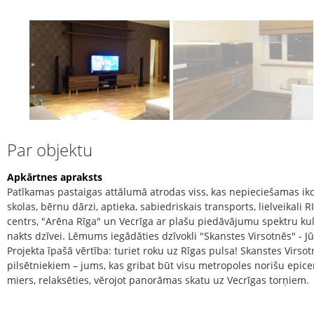
Par objektu
Apkārtnes apraksts
Patīkamas pastaigas attālumā atrodas viss, kas nepieciešamas ikdi
skolas, bērnu dārzi, aptieka, sabiedriskais transports, lielveikali 
centrs, "Arēna Rīga" un Vecrīga ar plašu piedāvājumu spektru ku
nakts dzīvei. Lēmums iegādāties dzīvokli "Skanstes Virsotnēs" - J
Projekta īpašā vērtība: turiet roku uz Rīgas pulsa! Skanstes Virsot
pilsētniekiem – jums, kas gribat būt visu metropoles norišu epice
miers, relaksēties, vērojot panorāmas skatu uz Vecrīgas torņiem.