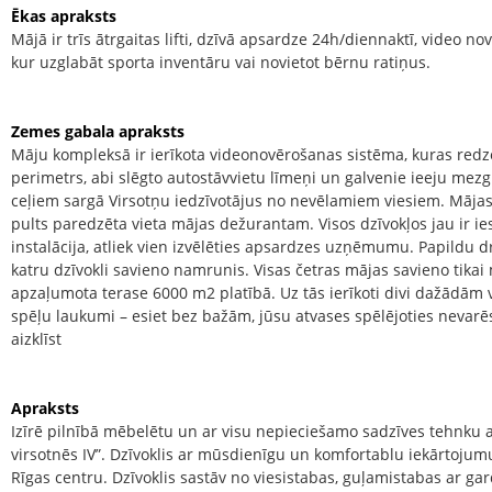
Ēkas apraksts
Mājā ir trīs ātrgaitas lifti, dzīvā apsardze 24h/diennaktī, video no
kur uzglabāt sporta inventāru vai novietot bērnu ratiņus.
Zemes gabala apraksts
Māju kompleksā ir ierīkota videonovērošanas sistēma, kuras redz
perimetrs, abi slēgto autostāvvietu līmeņi un galvenie ieeju mez
ceļiem sargā Virsotņu iedzīvotājus no nevēlamiem viesiem. Mājas 
pults paredzēta vieta mājas dežurantam. Visos dzīvokļos jau ir i
instalācija, atliek vien izvēlēties apsardzes uzņēmumu. Papildu d
katru dzīvokli savieno namrunis. Visas četras mājas savieno tika
apzaļumota terase 6000 m2 platībā. Uz tās ierīkoti divi dažād
spēļu laukumi – esiet bez bažām, jūsu atvases spēlējoties nevarēs 
aizklīst
Apraksts
Izīrē pilnībā mēbelētu un ar visu nepieciešamo sadzīves tehnku a
virsotnēs IV”. Dzīvoklis ar mūsdienīgu un komfortablu iekārtojumu,
Rīgas centru. Dzīvoklis sastāv no viesistabas, guļamistabas ar ga