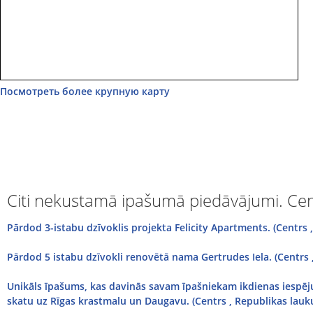
Посмотреть более крупную карту
Citi nekustamā ipašumā piedāvājumi. Cen
Pārdod 3-istabu dzīvoklis projekta Felicity Apartments. (Centrs ,
Pārdod 5 istabu dzīvokli renovētā nama Gertrudes Iela. (Centrs 
Unikāls īpašums, kas davinās savam īpašniekam ikdienas iespē
skatu uz Rīgas krastmalu un Daugavu. (Centrs , Republikas lauk