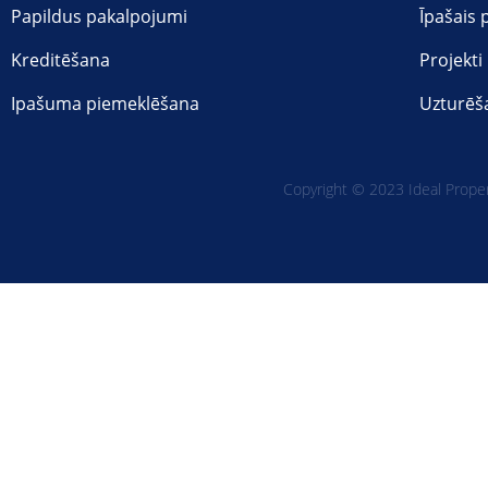
Papildus pakalpojumi
Īpašais
Kreditēšana
Projekti
Ipašuma piemeklēšana
Uzturēš
Copyright © 2023 Ideal Propert