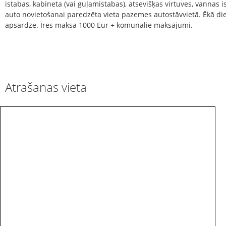
istabas, kabineta (vai guļamistabas), atsevišķas virtuves, vannas i
auto novietošanai paredzēta vieta pazemes autostāvvietā. Ēkā d
apsardze. Īres maksa 1000 Eur + komunalie maksājumi.
Atrašanas vieta