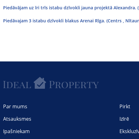
Piedāvājam uz īri trīs istabu dzīvokli jauna projektā Alexandra. 
Piedāvajam 3 istabu dzīvokli blakus Arenai Rīga. (Centrs , Nītaur
Par mums
Pirkt
Atsauksmes
Izīrē
Ipašniekam
Ekskluzī