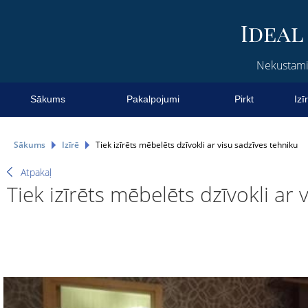
Nekustamie
Sākums
Pakalpojumi
Pirkt
Izī
Sākums
Izīrē
Tiek izīrēts mēbelēts dzīvokli ar visu sadzīves tehniku
Atpakaļ
Tiek izīrēts mēbelēts dzīvokli ar