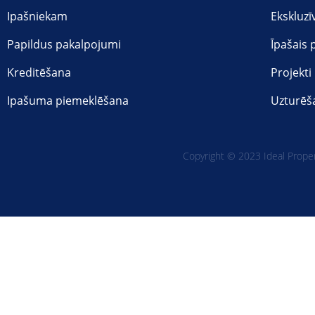
Ipašniekam
Ekskluzī
Papildus pakalpojumi
Īpašais
Kreditēšana
Projekti
Ipašuma piemeklēšana
Uzturēš
Copyright © 2023 Ideal Propert