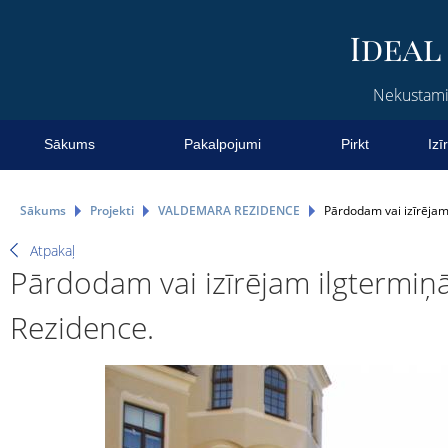
Nekustamie
Sākums
Pakalpojumi
Pirkt
Izī
Sākums
Projekti
VALDEMARA REZIDENCE
Pārdodam vai izīrējam
Atpakaļ
Pārdodam vai izīrējam ilgtermiņā
Rezidence.