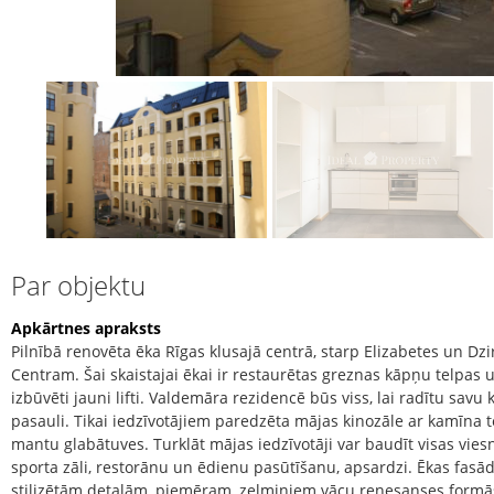
Par objektu
Apkārtnes apraksts
Pilnībā renovēta ēka Rīgas klusajā centrā, starp Elizabetes un D
Centram. Šai skaistajai ēkai ir restaurētas greznas kāpņu telpas u
izbūvēti jauni lifti. Valdemāra rezidencē būs viss, lai radītu savu
pasauli. Tikai iedzīvotājiem paredzēta mājas kinozāle ar kamīna t
mantu glabātuves. Turklāt mājas iedzīvotāji var baudīt visas vies
sporta zāli, restorānu un ēdienu pasūtīšanu, apsardzi. Ēkas fasā
stilizētām detaļām, piemēram, zelmiņiem vācu renesanses formās,