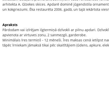
arhitekta A. Gīzekes skices. Apdarē dominē jūgendstila ornament
un kokgriezumi. Ēka restaurēta 2006. gadā, un tajā iekārtota viesn
Apraksts
Pārdodam vai izīrējam ilgtermiņā dzīvokli ar pilnu apdari. Dzīvoklī
apvienota ar virtuves zonu, 2 sanmezgli, garderobe.
Minimālais īres termiņš - 12 mēneši. Īres maksas cenā ietilpst
tāpēc īrniekam jāmaksā tikai pēc skaitītājiem (ūdens, apkure, elek