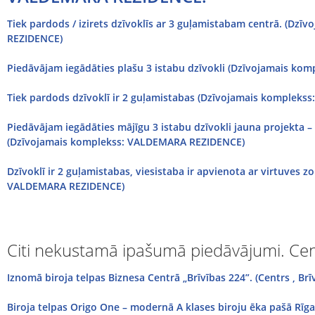
Tiek pardods / izirets dzīvoklīs ar 3 guļamistabam centrā. (D
REZIDENCE)
Piedāvājam iegādāties plašu 3 istabu dzīvokli (Dzīvojamais k
Tiek pardods dzīvoklī ir 2 guļamistabas (Dzīvojamais komplek
Piedāvājam iegādāties mājīgu 3 istabu dzīvokli jauna projekta 
(Dzīvojamais komplekss: VALDEMARA REZIDENCE)
Dzīvoklī ir 2 guļamistabas, viesistaba ir apvienota ar virtuves z
VALDEMARA REZIDENCE)
Citi nekustamā ipašumā piedāvājumi. Cen
Iznomā biroja telpas Biznesa Centrā „Brīvības 224”. (Centrs , Brīv
Biroja telpas Origo One – modernā A klases biroju ēka pašā Rīgas