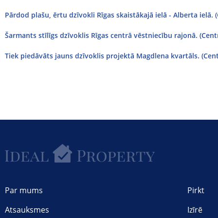
Pārdod plašu, ērtu dzīvokli Rīgas skaistākajā ielā - Alberta ielā. (
Šarmants stīlīgs dzīvoklis Rīgas centrā vēstniecību rajonā. (Cent
Tiek piedāvāts jauns dzīvoklis projektā Magdlena kvartāls. (Cent
Par mums
Pirkt
Atsauksmes
Izīrē