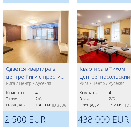
Сдается квартира в
Квартира в Тихом
центре Риги с прести…
центре, посольский
Рига / Центр / Аусекля
Рига / Центр / Аусекля
Комнаты:
4
Комнаты:
4
Этаж:
2
/6
Этаж:
2
/5
Площадь:
136.9 м²
Площадь:
152 м²
ID 3536
ID
2 500 EUR
438 000 EUR