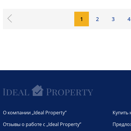
1
2
3
4
О компании „Ideal Property”
Купить 
Отзывы о работе с „Ideal Property”
Предло