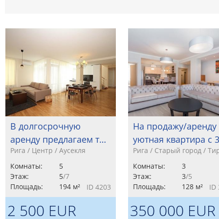
В долгосрочную
На продажу/аренду
аренду предлагаем т…
уютная квартира с 
Рига / Центр / Аусекля
Рига / Старый город / Ти
Комнаты:
5
Комнаты:
3
Этаж:
5
/7
Этаж:
3
/5
Площадь:
194 м²
Площадь:
128 м²
ID 4203
ID
2 500 EUR
350 000 EUR