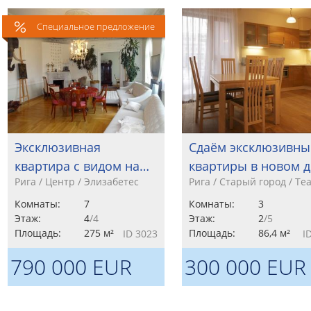
Специальное предложение
Эксклюзивная
Сдаём эксклюзивны
квартира с видом на…
квартиры в новом 
Рига / Центр / Элизабетес
Рига / Старый город / Те
Комнаты:
7
Комнаты:
3
Этаж:
4
/4
Этаж:
2
/5
Площадь:
275 м²
Площадь:
86,4 м²
ID 3023
I
790 000 EUR
300 000 EUR