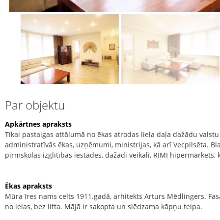
Par objektu
Apkārtnes apraksts
Tikai pastaigas attālumā no ēkas atrodas liela daļa dažādu valstu
administratīvās ēkas, uzņēmumi, ministrijas, kā arī Vecpilsēta. Bl
pirmskolas izglītības iestādes, dažādi veikali, RIMI hipermarkets, k
Ēkas apraksts
Mūra īres nams celts 1911.gadā, arhitekts Arturs Mēdlingers. Fas
no ielas, bez lifta. Mājā ir sakopta un slēdzama kāpņu telpa.