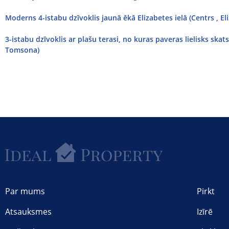
Moderns 4-istabu dzīvoklis jaunā ēkā Elizabetes ielā (Centrs , El
3-istabu dzīvoklis ar plašu terasi, no kuras paveras lielisks skats
Tomsona)
Par mums
Pirkt
Atsauksmes
Izīrē