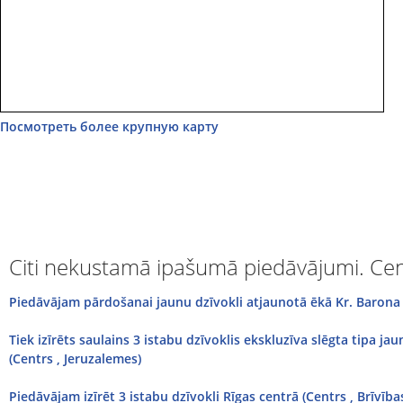
Посмотреть более крупную карту
Citi nekustamā ipašumā piedāvājumi. Cen
Piedāvājam pārdošanai jaunu dzīvokli atjaunotā ēkā Kr. Barona ie
Tiek izīrēts saulains 3 istabu dzīvoklis ekskluzīva slēgta tipa ja
(Centrs , Jeruzalemes)
Piedāvājam izīrēt 3 istabu dzīvokli Rīgas centrā (Centrs , Brīvības