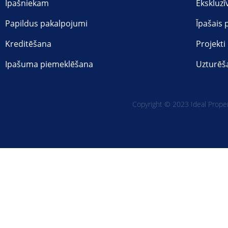
Ipašniekam
Ekskluzī
Papildus pakalpojumi
Īpašais
Kreditēšana
Projekti
Ipašuma piemeklēšana
Uzturēš
Copyright © 2023 Ideal Propert