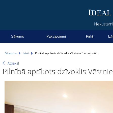
Nekustamie
Sākums
Pakalpojumi
Pirkt
Izī
Sākums
Izīrē
Pilnībā aprīkots dzīvoklis Vēstniecību rajonā...
Atpakaļ
Pilnībā aprīkots dzīvoklis Vēstnie