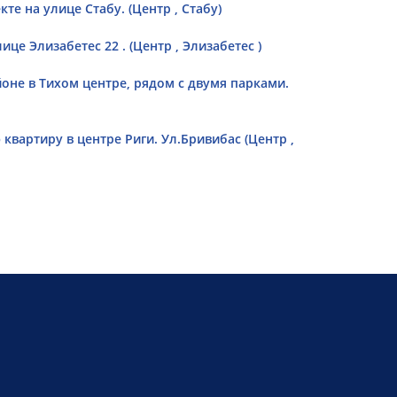
те на улице Стабу. (Центр , Стабу)
це Элизабетес 22 . (Центр , Элизабетес )
oне в Тихом центре, рядом с двумя парками.
вартиру в центре Риги. Ул.Бривибас (Центр ,