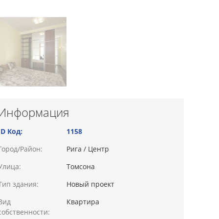
Информация
ID Код:
1158
Город/Район:
Рига / Центр
Улица:
Томсона
Тип здания:
Новый проект
Вид
Квартира
собственности: