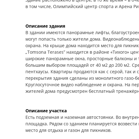
в том числе, Олимпийский центр спорта и Арена Ри
Описание здания
В здании имеются панорамные лифты, благоустроен
могут попасть только жители дома. Видеонаблюден
охрана. На крыше дома находится место для пикни
„Tomsona Terases” находится в районе «Тихого» це
широкие панорамные окна, просторные балконы и т
большим выбором площадей от 40 м2 до 200 м2. Ср
пентхаусы. Квартиры продаются как с серой, так и 
перекрытия здания сделаны из монолитного газо-бе
Круглосуточное видео наблюдение и охрана. На перв
жителей дома предусмотрен бесплатный тренажёрн
Описание участка
Есть подземная и наземная автостоянки. Во внутре
площадка. Рядом со зданием планируется возвест
место для отдыха и газон для пикников.