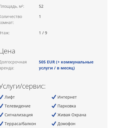
Площадь, м²:
52
Количество
1
комнат:
Этаж:
1 / 9
Цена
Долгосрочная
505 EUR (+ коммунальные
аренда:
услуги / в месяц)
Услуги/сервис:
Лифт
Интернет
Телевидение
Парковка
Сигнализация
Живая Охрана
Терраса/балкон
Домофон