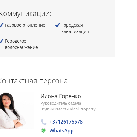
Коммуникации:
Газовое отопление
Городская
канализация
Городскoe
водоснабжение
Контактная персона
Илона Горенко
Руководитель отдела
недвижимости Ideal Property
+37126176578
WhatsApp