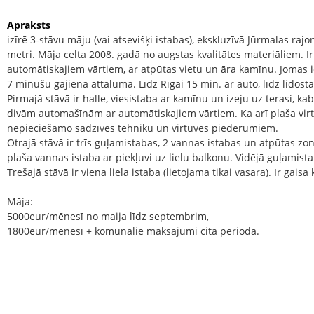
Apraksts
izīrē 3-stāvu māju (vai atsevišķi istabas), ekskluzīvā Jūrmalas rajon
metri. Māja celta 2008. gadā no augstas kvalitātes materiāliem. Ir l
automātiskajiem vārtiem, ar atpūtas vietu un āra kamīnu. Jomas i
7 minūšu gājiena attālumā. Līdz Rīgai 15 min. ar auto, līdz lidosta
Pirmajā stāvā ir halle, viesistaba ar kamīnu un izeju uz terasi, k
divām automašīnām ar automātiskajiem vārtiem. Ka arī plaša virt
nepieciešamo sadzīves tehniku un virtuves piederumiem.
Otrajā stāvā ir trīs guļamistabas, 2 vannas istabas un atpūtas z
plaša vannas istaba ar piekļuvi uz lielu balkonu. Vidējā guļamista
Trešajā stāvā ir viena liela istaba (lietojama tikai vasara). Ir gaisa
Māja:
5000eur/mēnesī no maija līdz septembrim,
1800eur/mēnesī + komunālie maksājumi citā periodā.