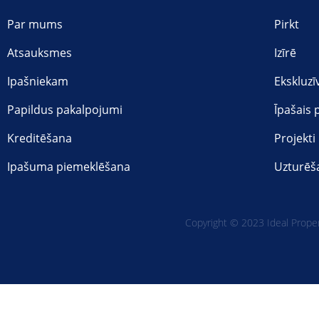
Par mums
Pirkt
Atsauksmes
Izīrē
Ipašniekam
Ekskluzī
Papildus pakalpojumi
Īpašais
Kreditēšana
Projekti
Ipašuma piemeklēšana
Uzturēš
Copyright © 2023 Ideal Propert