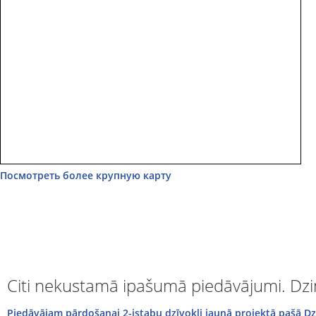
Посмотреть более крупную карту
Citi nekustamā ipašumā piedāvājumi. Dzin
Piedāvājam pārdošanai 2-istabu dzīvokli jaunā projektā pašā Dzi