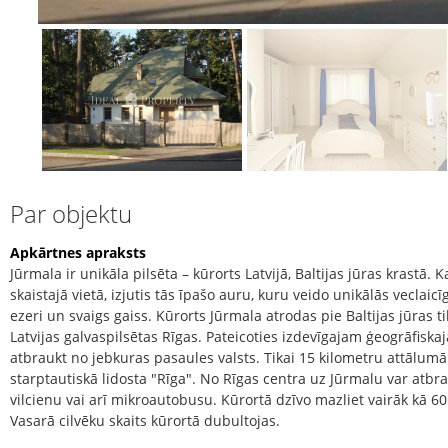
Par objektu
Apkārtnes apraksts
Jūrmala ir unikāla pilsēta – kūrorts Latvijā, Baltijas jūras krastā. Ka
skaistajā vietā, izjutis tās īpašo auru, kuru veido unikālās veclaic
ezeri un svaigs gaiss. Kūrorts Jūrmala atrodas pie Baltijas jūras 
Latvijas galvaspilsētas Rīgas. Pateicoties izdevīgajam ģeogrāfiskaja
atbraukt no jebkuras pasaules valsts. Tikai 15 kilometru attālumā
starptautiskā lidosta "Rīga". No Rīgas centra uz Jūrmalu var atbra
vilcienu vai arī mikroautobusu. Kūrortā dzīvo mazliet vairāk kā 60 
Vasarā cilvēku skaits kūrortā dubultojas.