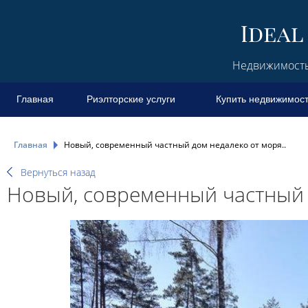
Недвижимость 
Главная
Риэлторские услуги
Купить недвижимос
Главная
Новый, современный частный дом недалеко от моря..
Вернуться назад
Новый, современный частный д