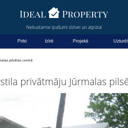
Nekustamie īpašumi dzīvei un atpūtai
Pirkt
Izīrē
Projekti
Uzturē
rmalas pilsētas centrā
ā stila privātmāju Jūrmalas pils