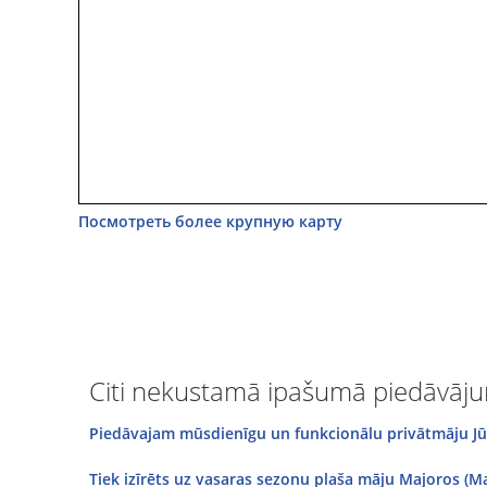
Посмотреть более крупную карту
Citi nekustamā ipašumā piedāvājum
Piedāvajam mūsdienīgu un funkcionālu privātmāju Jūrm
Tiek izīrēts uz vasaras sezonu plaša māju Majoros (Ma