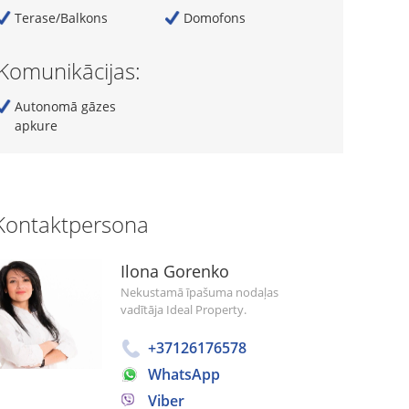
Terase/Balkons
Domofons
Komunikācijas:
Autonomā gāzes
apkure
Kontaktpersona
Ilona Gorenko
Nekustamā īpašuma nodaļas
vadītāja Ideal Property.
+37126176578
WhatsApp
Viber