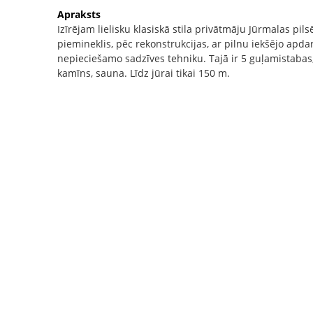
Apraksts
Izīrējam lielisku klasiskā stila privātmāju Jūrmalas pil
piemineklis, pēc rekonstrukcijas, ar pilnu iekšējo apda
nepieciešamo sadzīves tehniku. Tajā ir 5 guļamistabas, 
kamīns, sauna. Līdz jūrai tikai 150 m.