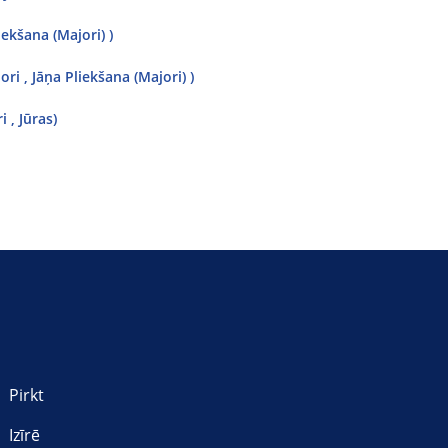
ekšana (Majori) )
ri , Jāņa Pliekšana (Majori) )
 , Jūras)
Pirkt
Izīrē