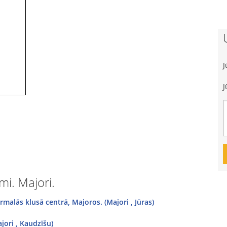
J
J
i. Majori.
alās klusā centrā, Majoros. (Majori , Jūras)
jori , Kaudzīšu)