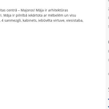
sētas centrā – Majoros! Māja ir arhitektūras
ri. Māja ir pilnībā iekārtota ar mēbelēm un visu
4 sanmezgli, kabinets, iebūvēta virtuve, viesistaba,