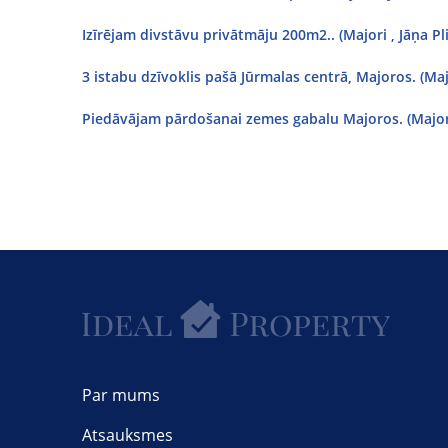
Izīrējam divstāvu privātmāju 200m2.. (Majori , Jāņa Pli
3 istabu dzīvoklis pašā Jūrmalas centrā, Majoros. (Majo
Piedāvājam pārdošanai zemes gabalu Majoros. (Majori
Par mums
Atsauksmes