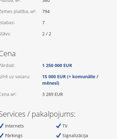
Platība, м²:
380
Zemes platība, м²:
794
Istabas:
7
Stāvs:
2 / 2
Cena
Pārdod:
1 250 000 EUR
Izīrē uz vasaru:
15 000 EUR (+ komunālie /
mēnesī)
Cena м²:
3 289 EUR
Services / pakalpojums:
Internets
TV
Pārkings
Signalizācija