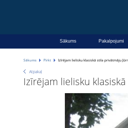
Sākums
Pakalpojumi
Sākums
Pirkt
Izīrējam lielisku klasiskā stila privātmāju Jū
Atpakaļ
Izīrējam lielisku klasisk