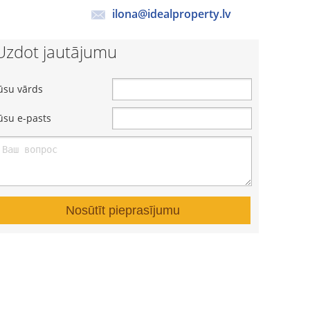
ilona@idealproperty.lv
Uzdot jautājumu
ūsu vārds
ūsu e-pasts
Nosūtīt pieprasījumu