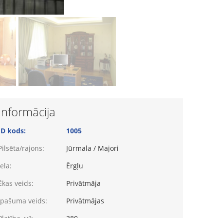
Informācija
ID kods:
1005
Pilsēta/rajons:
Jūrmala / Majori
Iela:
Ērgļu
Ēkas veids:
Privātmāja
Īpašuma veids:
Privātmājas