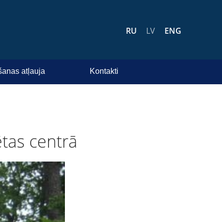
RU
LV
ENG
šanas atļauja
Kontakti
ētas centrā